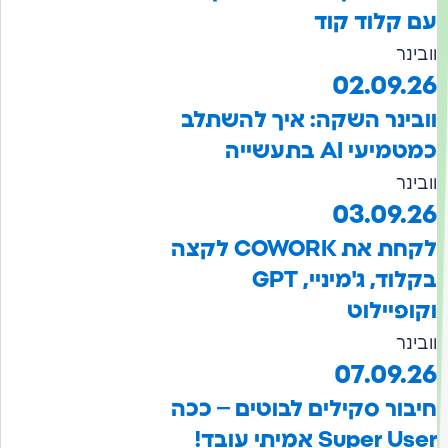
ם קלוד קוד
ובינר
02.09.2
ובינר השקה: איך להשתלב
מטמיעי AI בתעשייה
ובינר
03.09.2
לקחת את COWORK לקצה
בקלוד, ג'מיניי, GPT
קופיילוט
ובינר
07.09.2
יבור סקילים לבוטים – ככה
Super Use אמיתי עובד!