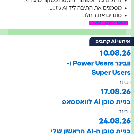
לוחצים על הכפתור "הוספה כמקור מועדף".
מסמנים את התיבה ליד Let’s AI.
סוגרים את החלון.
הוספה כמקור מועדף
אירועי AI קרובים
10.08.2
וובינר Power Users ו-
Super User
ובינר
17.08.2
ניית סוכן AI לוואטסאפ
ובינר
24.08.2
בניית סוכן ה-AI הראשון שלי