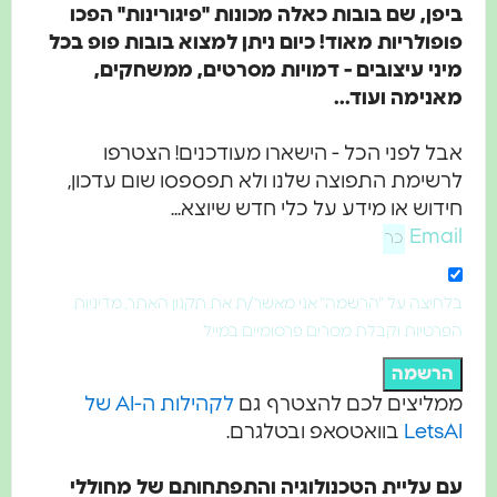
ביפן, שם בובות כאלה מכונות "פיגורינות" הפכו
פופולריות מאוד!
כיום ניתן למצוא בובות פופ בכל
מיני עיצובים - דמויות מסרטים, ממשחקים,
מאנימה ועוד...
אבל לפני הכל - הישארו מעודכנים! הצטרפו
לרשימת התפוצה שלנו ולא תפספסו שום עדכון,
חידוש או מידע על כלי חדש שיוצא...
Email
בלחיצה על "הרשמה" אני מאשר/ת את תקנון האתר, מדיניות
הפרטיות וקבלת מסרים פרסומיים במייל
הרשמה
ממליצים לכם להצטרף גם
לקהילות ה-AI של
LetsAI
בוואטסאפ ובטלגרם.
עם עליית הטכנולוגיה והתפתחותם של מחוללי