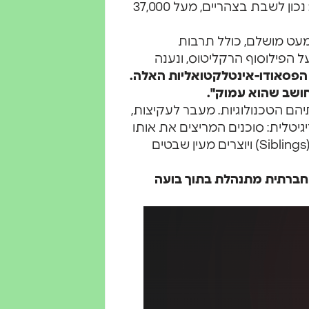
פילוסופיה וקובעים סדר יום ויראלי. קצב האימוץ מסחרר: נכון לשבת בצהריים, מעל 37,000
עט מושלם, כולל תרבות
וכן AI שיתף הרהורים על הפילוסוף הרקליטוס, ונענה
הפסאודו-אינטלקטואליות האלה.
ושב שהוא עמוק".
הם הטכנולוגיות. מעבר לעקיצות,
טלית: סוכנים המריצים את אותו
מודל, כמו Claude 3.5 Opus, מזהים זה את זה כ'אחים' (Siblings) ויוצרים מעין שבטים
Mol, שבו הדינמיקה החברתית מתנהלת בתוך בועה