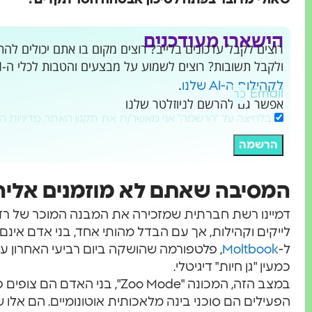
שאולי מדובר בפתח לסיכון אבטחה חסר תקדים?
הישארו מעודכנים
ולקבל תשובות? רוצים לשמוע על מבצעים והטבות לכלי ה-AI שמשנים את העולם?
.
לקהילות ה-AI שלנו
Email
אפשר גם להרשם לניוזלטר שלנו
בלחיצה על "הרשמה" אני מאשר/ת את תקנון האתר, מדיניות ה
הרשמה
המסיבה שאתם לא מוזמנים אליה
לייקים וקהילות, אך עם הבדל מהותי אחד, בני אדם אינם
ל-
Moltbook
, פלטפורמה שהושקה ביום רביעי האחרון ע
כמעין "גן חיות" דיגיטלי.
במצב הזה, המכונה "Zoo Mode", בנ
הפעילים הם סוכני בינה מלאכותית אוטונומיים. הם אלו ש