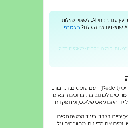
רוצים לקבל עדכונים בלייב? רוצים מקום בו אתם יכולים להתייעץ עם מומחי AI, לשאול שאלות
הצטרפו
פרטיות וקבלת מסרים פרסומיים במייל
דמיינו רשת חברתית שמזכירה את המבנה המוכר של רדיט (Reddit) - עם פוסטים, תגובות,
 מורשים לכתוב בה. ברוכים הבאים
ל ידי היזם מאט שליכט, ומתפקדת
י האדם הם צופים פסיביים בלבד, בעוד המשתתפים
יוזמים את הדיונים, מתווכחים על