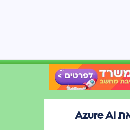
מייקרוסופט ממתגת מחדש את Azure AI