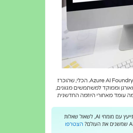
מיקרוסופט (Microsoft) עושה צעד משמעותי נוסף עם Azure AI Foundry. הכלי, שהוכרז
מאורגן וממוקד למשתמשים מגוונים,
ה עומד מאחורי היוזמה החדשנית
רוצים לקבל עדכונים בלייב? רוצים מקום בו אתם יכולים להתייעץ עם מומחי AI, לשאול שאלות
הצטרפו