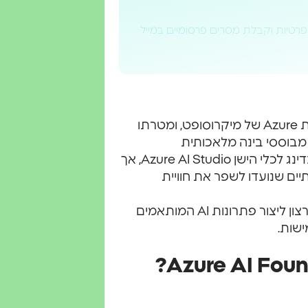
פרטיות וקבלת מסרים פרסומיים במייל
Azure AI Foundry הוא כלי שפותח על בסיס פלטפורמת Azure של מיקרוסופט, ומטרתו
 מבוססי בינה מלאכותית
בפלטפורמה אחת מאוחדת. הפלטפורמה מהווה רה-ברנדינג לכלי הישן Azure AI Studio, אך
ים שנועדו לשפר את חוויית
המערכת פונה למפתחים ולארגונים בכל הגדלים, מתוך רצון ליצור פתרונות AI המותאמים
ישות.