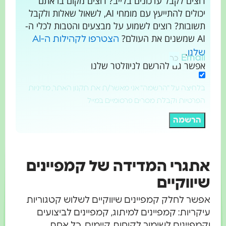
רוצים לקבל עדכונים בלייב? רוצים מקום בו אתם
יכולים להתייעץ עם מומחי AI, לשאול שאלות ולקבל
תשובות? רוצים לשמוע על מבצעים והטבות לכלי ה-
AI שמשנים את העולם?
הצטרפו לקהילות ה-AI
.
שלנו
Email
אפשר גם להרשם לניוזלטר שלנו
בלחיצה על "הרשמה" אני מאשר/ת את תקנון האתר, מדיניות
הפרטיות וקבלת מסרים פרסומיים במייל
הרשמה
אתגרי המדידה של קמפיינים
שיווקיים
אפשר לחלק קמפיינים שיווקיים לשלוש קטגוריות
עיקריות: קמפיינים למיתוג, קמפיינים לביצועים
וקמפיינים לשימור לקוחות קיימים. כל אחת