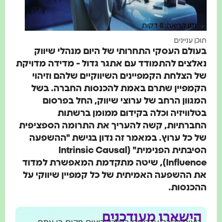
זמן קריאה: 8 דקות
תוכן עניינים
בעולם העסקי התחרותי של היום מנהלי שיווק
נאלצים להתמודד עם אתגר גדול - מדידה מדויקת
של הצלחת הקמפיינים השיווקיים שלהם וזיהוי
הקמפיין שתרם באמת להכנסות החברה. בשל
המגוון הרחב של ערוצי שיווק, החל בפרסום
בטלוויזיה וכלה בקידום ממומן ברשתות
החברתיות, קשה להעריך את התרומה הספציפית
של כל ערוץ. במאמר זה נדון בגישת "ההשפעה
הסיבתית הפנימית" (Intrinsic Causal
Influence), שיטה מתקדמת המאפשרת למדוד
את ההשפעה האמיתית של כל קמפיין שיווקי על
ההכנסות.
הישארו מעודכנים