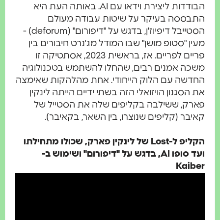
הבודדות ליצירת וידאו עם AI. באותה העת היא
בססה בעיקר על שיטות עבודה מעולם
הסטייבל דיפיוז'ן, בדגש על "דיפורום" (deforum) -
ין "סטופ מושן" שבו המודל מג'נרט חיבורים בין
פריים לפריים. אז, בראשית 2023, אסתטיקה זו
כה אמנים רבים, שהחלו להשתמש בטכנולוגיה
דשה עם הלוק הייחודי. אחת מהלהקות שאימצה
 הסגנון הויזואלי הזה בשתי ידיים הייתה לינקין
רק, ששילבה בקליפים שלה את הסטייל של
יבר (קליפים שנוצרו, בין השאר, בקאיבר).
הקליפ ל-Lost של לינקין פארק, שכולו מתחילתו
ועד סופו AI, בדגש על "דיפורום" ושימוש ב-
Kaib