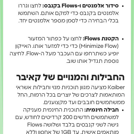
סידור אלמנטים ו-Flows בקנבס:
לחצו וגררו
אלמנטים בקנבס כדי למקם אותם. השתמשו
בכלי הבחירה כדי לסמן מספר אלמנטים יחד.
הקטנת Flows:
לחצו על כפתור המזעור
(Minimize Flow) כדי כדי למזער אותו. האייקון
יופיע כשתרחפו עם העכבר מעל ה-Flow. לחיצה
נוספת תגדיל אותו שוב.
חבילות והמנויים של קאיבר
Kaiber מציעה מגוון תוכניות מנוי וחבילות אשראי
ותאמות לצרכים של יוצרים בכל הרמות, החל
שתמשים חובבים ועד מקצוענים.
חבילה חינמית:
התוכנית החינמית מעניקה
למשתמשים חדשים 200 קרדיטים לחודש, עם
גישה לשני קנבסים בלבד ושלושה Flows
מותאמים אישית, עד 1GB של אחסון וללא