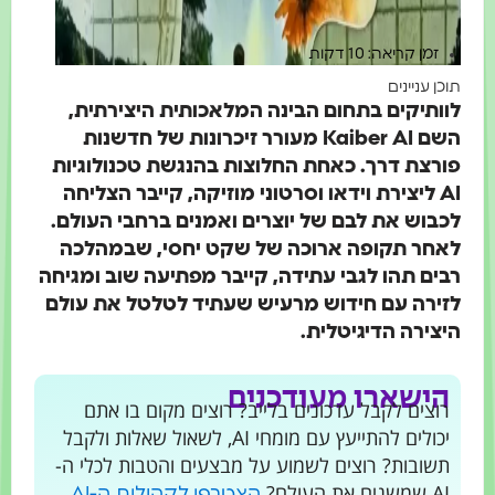
זמן קריאה: 10 דקות
כן עניינים
ותיקים בתחום הבינה המלאכותית היצירתית,
השם Kaiber AI מעורר זיכרונות של חדשנות
רצת דרך. כאחת החלוצות בהנגשת טכנולוגיות
AI ליצירת וידאו וסרטוני מוזיקה, קייבר הצליחה
בוש את לבם של יוצרים ואמנים ברחבי העולם.
חר תקופה ארוכה של שקט יחסי, שבמהלכה
ים תהו לגבי עתידה, קייבר מפתיעה שוב ומגיחה
ירה עם חידוש מרעיש שעתיד לטלטל את עולם
צירה הדיגיטלית.
ישארו מעודכנים
וצים לקבל עדכונים בלייב? רוצים מקום בו אתם
יכולים להתייעץ עם מומחי AI, לשאול שאלות ולקבל
שובות? רוצים לשמוע על מבצעים והטבות לכלי ה-
 שמשנים את העולם?
הצטרפו לקהילות ה-AI