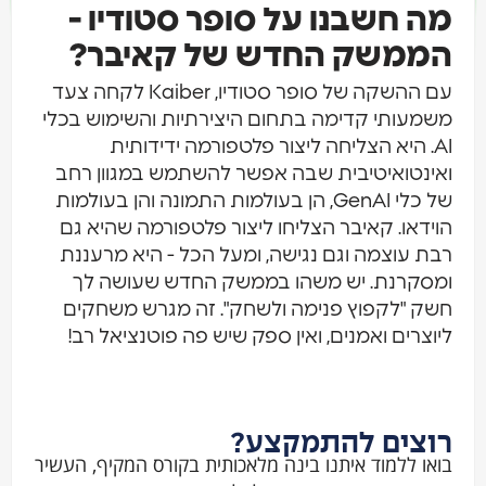
ה חשבנו על סופר סטודיו -
ממשק החדש של קאיבר?
עם ההשקה של סופר סטודיו, Kaiber לקחה צעד
מעותי קדימה בתחום היצירתיות והשימוש בכלי
AI. היא הצליחה ליצור פלטפורמה ידידותית
ינטואיטיבית שבה אפשר להשתמש במגוון רחב
של כלי GenAI, הן בעולמות התמונה והן בעולמות
ידאו. קאיבר הצליחו ליצור פלטפורמה שהיא גם
ת עוצמה וגם נגישה, ומעל הכל - היא מרעננת
סקרנת. יש משהו בממשק החדש שעושה לך
ק "לקפוץ פנימה ולשחק". זה מגרש משחקים
וצרים ואמנים, ואין ספק שיש פה פוטנציאל רב!
וצים להתמקצע?
או ללמוד איתנו בינה מלאכותית בקורס המקיף, העשיר