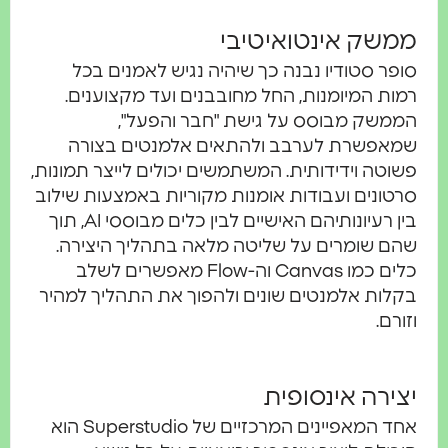
משק אינטואיטיבי
פר סטודיו נבנה כך שיהיה נגיש לאמנים בכל
ות המיומנות, החל מחובבנים ועד מקצוענים.
משק מבוסס על גישת "חבר והפעל",
אפשרת לערבב ולהתאים אלמנטים בצורה
וטה וידידותית. המשתמשים יכולים לייצר תמונות,
טונים ועבודות אומנות מקוריות באמצעות שילוב
בין רעיונותיהם האישיים לבין כלים מבוססי AI, תוך
ם שומרים על שליטה מלאה בתהליך היצירה.
כלים כמו Canvas וה-Flow מאפשרים לשלב
לות אלמנטים שונים ולהפוך את התהליך למהיר
ורם.
צירה אינסופית
אחד המאפיינים המרכזיים של Superstudio הוא