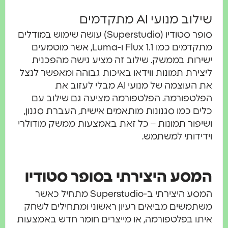
לוב מנועי AI מתקדמים
סופר סטודיו (Superstudio) עושה שימוש במודלים
מתקדמים כמו Flux 1.1 ו-Luma, אשר מוטמעים
ירות בממשק. שילוב זה מציע גישה מהפכנית
צירת תמונות ווידאו באיכות גבוהה ומאפשר לנצל
את העוצמה של מנועי AI מבלי לעזוב את
לטפורמה. הפלטפורמה מציעה גם שילוב עם
ים כמו סגנונות מותאמים אישית, העברת סגנון,
יפור תמונות – כל זאת באמצעות ממשק מודולרי
דידותי למשתמש.
מסע היצירתי בסופר סטודיו
המסע היצירתי ב-Superstudio מתחיל כאשר
תמשים מביאים רעיון ראשוני ומתחילים לשחק
תו בפלטפורמה, או מייצרים חומר חדש באמצעות