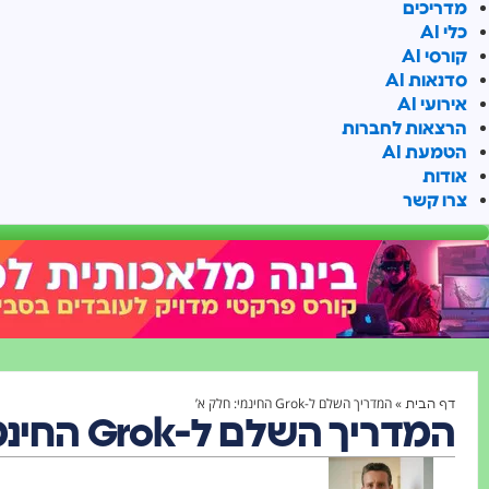
מדריכים
כלי AI
קורסי AI
סדנאות AI
אירועי AI
הרצאות לחברות
הטמעת AI
אודות
צרו קשר
»
המדריך השלם ל-Grok החינמי: חלק א’
דף הבית
המדריך השלם ל-Grok החינמי: חלק א'