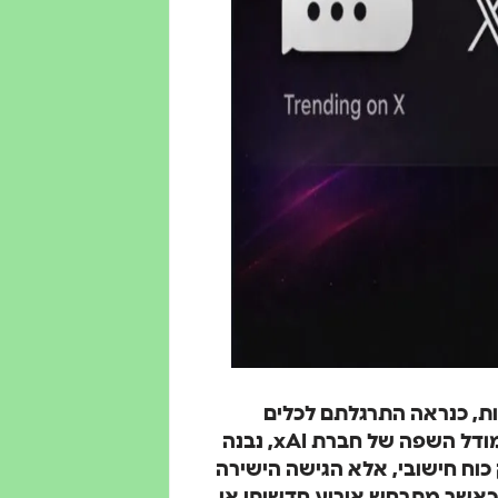
ות, כנראה התרגלתם לכלים
מנומסים, זהירים ולעיתים גם מעט משעממים. Grok, מודל השפה של חברת xAI, נבנה
 כוח חישובי, אלא הגישה הישירה