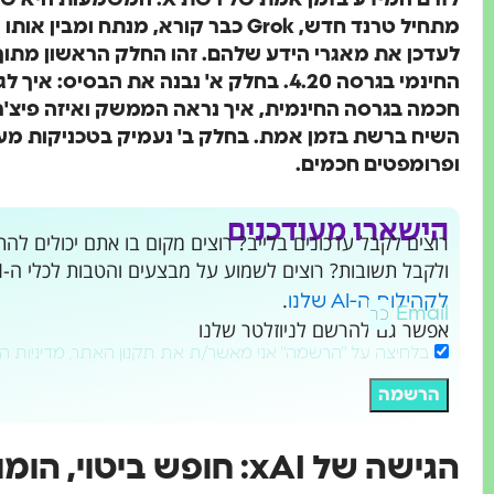
לזרם המידע בזמן אמת של רשת
מתחיל טרנד חדש, Grok כבר קורא, מנתח
חכמה בגרסה החינמית, איך נראה הממשק ואיזה פיצ'רים
השיח ברשת בזמן אמת. בחלק ב' נעמיק בטכניקות מעט
ופרומפטים חכמים.
הישארו מעודכנים
ולקבל תשובות? רוצים לשמוע על מבצעים והטבות לכלי ה-AI שמשנים את העולם?
.
לקהילות ה-AI שלנו
Email
אפשר גם להרשם לניוזלטר שלנו
בלחיצה על "הרשמה" אני מאשר/ת את תקנון האתר, מדיניות ה
הרשמה
הגישה של xAI: חופש ביטוי, הומור וחיבור לזמן אמת