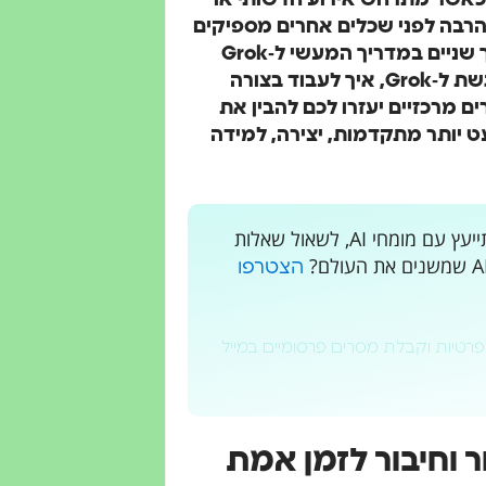
 X. המשמעות היא שכאשר מתרחש אירוע חדשותי או
 ומבין אותו הרבה לפני שכלים אחרים מספיקים
לעדכן את מאגרי הידע שלהם. זהו החלק הראשון מתוך שניים במדריך המעשי ל‑Grok
החינמי בגרסה 4.20. בחלק א' נבנה את הבסיס: איך לגשת ל‑Grok, איך לעבוד בצורה
 מרכזיים יעזרו לכם להבין את
 יותר מתקדמות, יצירה, למידה
רוצים לקבל עדכונים בלייב? רוצים מקום בו אתם יכולים להתייעץ עם מומחי AI, לשאול שאלות
הצטרפו
פרטיות וקבלת מסרים פרסומיים במייל