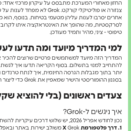
החזון מאחורי המערכת מתבסס על עיקרון מרכזי אחד: מק
צנזורה או פוליטיקלי קורקט. Grok 
אחרים יסרבו לענות עליהן מטעמי בטיחות. בנוסף, הוא מצ
לסרקסטיות, מה שהופך את האינטראקציה איתו לקרוב
טיפוסי - ציני, מהיר ותמיד מעודכן.
למי המדריך מיועד ומה תדעו לעש
להתחייב למנוי בתשלום. בסוף הקריאה תדעו איך לגשת
יותר בתוך מגבלות הגרסה החינמית, איך לנתח טרנדים 
בסגנון ההומוריסטי והישיר שמאפיין את Grok כדי ליצור תוכן רלוונטי, ברור ומשעשע.
צעדים ראשונים (בלי להוציא שקל
איך ניגשים ל-Grok?
נכון לחודש אפריל 2026, יש שלוש דרכים עיקריות להשתמש ב‑Grok:
1. דרך פלטפורמת X