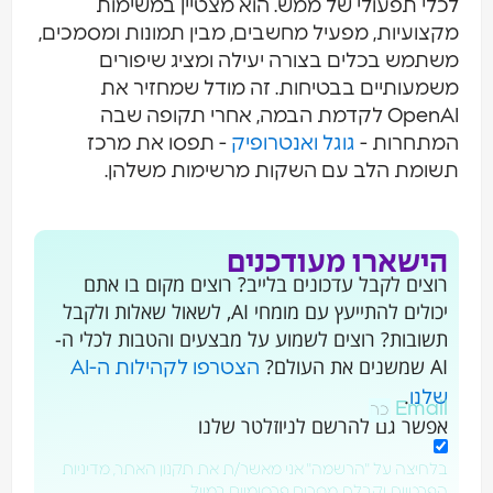
לכלי תפעולי של ממש. הוא מצטיין במשימות
מקצועיות, מפעיל מחשבים, מבין תמונות ומסמכים,
משתמש בכלים בצורה יעילה ומציג שיפורים
משמעותיים בבטיחות. זה מודל שמחזיר את
OpenAI לקדמת הבמה, אחרי תקופה שבה
המתחרות -
גוגל
ואנטרופיק
- תפסו את מרכז
תשומת הלב עם השקות מרשימות משלהן.
הישארו מעודכנים
רוצים לקבל עדכונים בלייב? רוצים מקום בו אתם
יכולים להתייעץ עם מומחי AI, לשאול שאלות ולקבל
תשובות? רוצים לשמוע על מבצעים והטבות לכלי ה-
AI שמשנים את העולם?
הצטרפו לקהילות ה-AI
.
שלנו
Email
אפשר גם להרשם לניוזלטר שלנו
בלחיצה על "הרשמה" אני מאשר/ת את תקנון האתר, מדיניות
הפרטיות וקבלת מסרים פרסומיים במייל