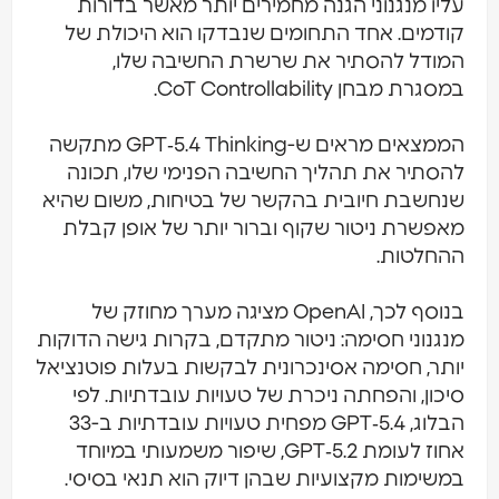
עליו מנגנוני הגנה מחמירים יותר מאשר בדורות
קודמים. אחד התחומים שנבדקו הוא היכולת של
המודל להסתיר את שרשרת החשיבה שלו,
במסגרת מבחן CoT Controllability.
הממצאים מראים ש-GPT‑5.4 Thinking מתקשה
להסתיר את תהליך החשיבה הפנימי שלו, תכונה
שנחשבת חיובית בהקשר של בטיחות, משום שהיא
מאפשרת ניטור שקוף וברור יותר של אופן קבלת
ההחלטות.
בנוסף לכך, OpenAI מציגה מערך מחוזק של
מנגנוני חסימה: ניטור מתקדם, בקרות גישה הדוקות
יותר, חסימה אסינכרונית לבקשות בעלות פוטנציאל
סיכון, והפחתה ניכרת של טעויות עובדתיות. לפי
הבלוג, GPT‑5.4 מפחית טעויות עובדתיות ב-33
אחוז לעומת GPT‑5.2, שיפור משמעותי במיוחד
במשימות מקצועיות שבהן דיוק הוא תנאי בסיסי.