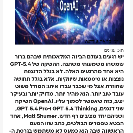
זמן קריאה: 8 דקות
תוכן עניינים
יש רגעים בעולם הבינה המלאכותית שבהם ברור
שמשהו משמעותי משתנה. ההשקה של GPT‑5.4
היא אחד מהרגעים האלה. לא בגלל הדגמות
נוצצות או סיסמאות שיווקיות, אלא בגלל תחושה
שחוזרת אצל מי שכבר עבדו איתו: המודל פשוט
עובד טוב יותר. הוא מהיר יותר, מדויק יותר ובעיקר
יציב, כזה שאפשר לסמוך עליו. OpenAI השיקה
שני דגמים, GPT‑5.4 Thinking ו-GPT‑5.4 Pro,
ושניהם יחד מציבים רף חדש. Matt Shumer, אחד
הבטא טסטרים הבולטים, כתב שזו הפעם
הראשונה שבה הוא כמעט לא משתמש בגרסת ה-