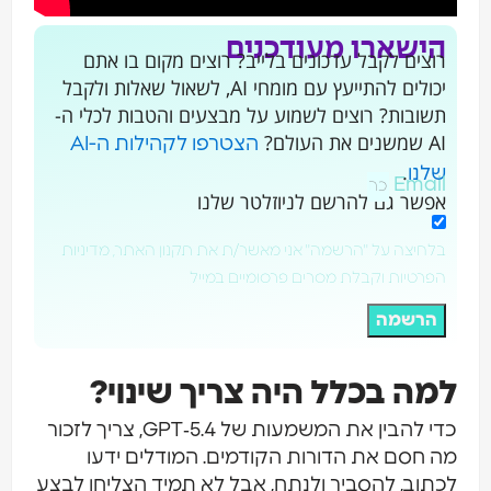
הישארו מעודכנים
רוצים לקבל עדכונים בלייב? רוצים מקום בו אתם
יכולים להתייעץ עם מומחי AI, לשאול שאלות ולקבל
תשובות? רוצים לשמוע על מבצעים והטבות לכלי ה-
AI שמשנים את העולם?
הצטרפו לקהילות ה-AI
.
שלנו
Email
אפשר גם להרשם לניוזלטר שלנו
בלחיצה על "הרשמה" אני מאשר/ת את תקנון האתר, מדיניות
הפרטיות וקבלת מסרים פרסומיים במייל
הרשמה
למה בכלל היה צריך שינוי?
כדי להבין את המשמעות של GPT‑5.4, צריך לזכור
מה חסם את הדורות הקודמים. המודלים ידעו
לכתוב, להסביר ולנתח, אבל לא תמיד הצליחו לבצע