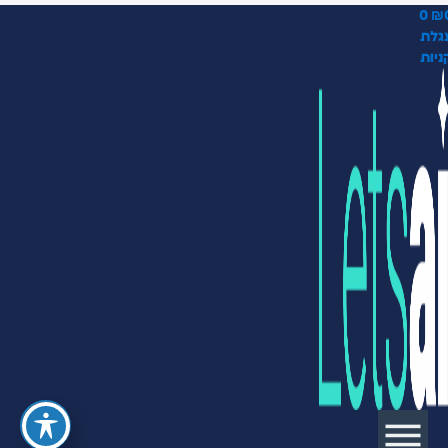
0
₪
גלת
ניות