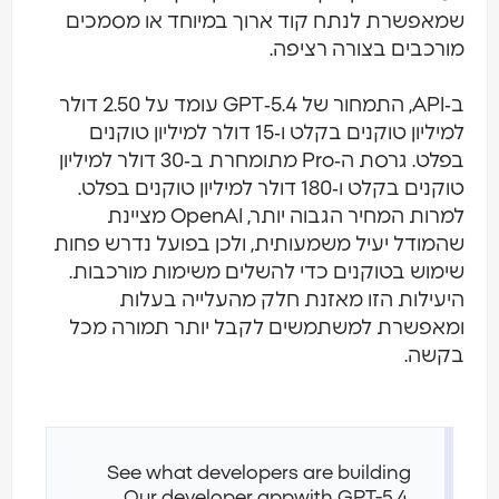
שמאפשרת לנתח קוד ארוך במיוחד או מסמכים
מורכבים בצורה רציפה.
ב‑API, התמחור של GPT‑5.4 עומד על 2.50 דולר
למיליון טוקנים בקלט ו‑15 דולר למיליון טוקנים
בפלט. גרסת ה‑Pro מתומחרת ב‑30 דולר למיליון
טוקנים בקלט ו‑180 דולר למיליון טוקנים בפלט.
למרות המחיר הגבוה יותר, OpenAI מציינת
שהמודל יעיל משמעותית, ולכן בפועל נדרש פחות
שימוש בטוקנים כדי להשלים משימות מורכבות.
היעילות הזו מאזנת חלק מהעלייה בעלות
ומאפשרת למשתמשים לקבל יותר תמורה מכל
בקשה.
See what developers are building
Our developer app
with GPT-5.4.