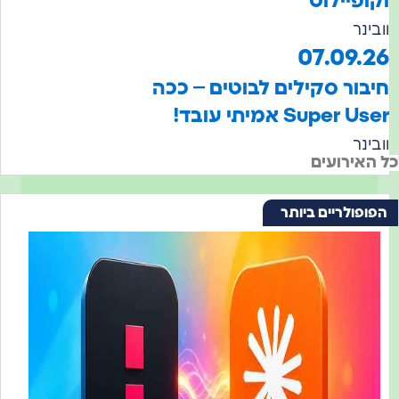
ופיילוט
ינר
07.09.
בור סקילים לבוטים – ככה
Super  אמיתי עובד!
ינר
אירועים
ופולריים ביותר