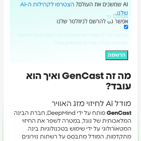
AI שמשנים את העולם?
הצטרפו לקהילות ה-AI
.
שלנו
Email
אפשר גם להרשם לניוזלטר שלנו
בלחיצה על "הרשמה" אני מאשר/ת את תקנון האתר, מדיניות
הפרטיות וקבלת מסרים פרסומיים במייל
הרשמה
מה זה GenCast ואיך הוא
עובד?
מודל AI לחיזוי מזג האוויר
GenCast
פותח על ידי DeepMind, חברת הבינה
המלאכותית של גוגל, במטרה לשפר את החיזוי
המטאורולוגי על ידי שימוש בטכנולוגיות בינה
מתקדמות. המודל מתבסס על רשתות נוירונים