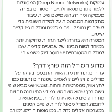
עמוקות (Deep Neural Networks) המסוגלות
ללמוד נתונים מטאורולוגיים היסטוריים בצורה
מעמיקה ומהירה. הוא מיישם שיטות עיבוד
מתקדמות המבוססות על למידה חישובית כדי
לשלב בין נתוני לוויינים, מכ"מים ומודלים פיזיקליים
קיימים.
המטרה היא ברורה: לייצר תחזיות מדויקות יותר,
במיוחד לטווח הבינוני של שבועיים קדימה, שבו
למודלים המסורתיים יש חוסר דיוק משמעותי.
מדוע המודל הזה פורץ דרך?
עד היום, תחזיות מזג האוויר התבססו בעיקר על
מודלים פיזיקליים קלאסיים שמנתחים נתונים כמו
לחץ אוויר, טמפרטורות ורוחות. GenCast מביא שינוי
גישה בכך שהוא משתמש במידע החי ובונה תחזיות
מתוך דפוסים שקשה יותר לזהות בעין אנושית.
לדוגמה, המודל מסוגל לזהות שינויים קטנים
במערכות אקלים גדולות, כמו סופות הוריקן, זמן רב