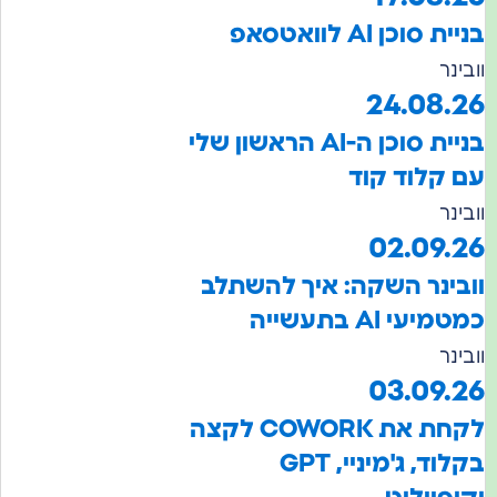
ת סוכן AI לוואטסאפ
ינר
24.08.
בניית סוכן ה-AI הראשון שלי
 קלוד קוד
ינר
02.09.
בינר השקה: איך להשתלב
יעי AI בתעשייה
ינר
03.09.
לקחת את COWORK לקצה
בקלוד, ג'מיניי, GPT