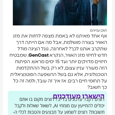
זמן קריאה: 3 דקות
תוכן עניינים
אף אחד מאיתנו לא באמת מצפה לחזות את מזג
האוויר בצורה מושלמת, אבל מה אם הייתה דרך
שתקרב אותנו לכך? לאחרונה, גוגל הציגה מודל
חדש לחיזוי מזג האוויר, הנקרא
GenCast
, שמבטיח
חיזויים מדויקים יותר ועד 15 ימים מראש. הפיתוח
הזה מעורר עניין עצום, לא רק בשל ההתקדמות
הטכנולוגית, אלא גם בשל ההשפעה הפוטנציאלית
על תחומי חיים רבים. אז איך זה עובד, ולמה זה כל
כך חשוב?
הישארו מעודכנים
רוצים לקבל עדכונים בלייב? רוצים מקום בו אתם
יכולים להתייעץ עם מומחי AI, לשאול שאלות ולקבל
תשובות? רוצים לשמוע על מבצעים והטבות לכלי ה-