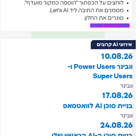
לוחצים על הכפתור "הוספה כמקור מועדף".
מסמנים את התיבה ליד Let’s AI.
סוגרים את החלון.
ספה כמקור מועדף
AI קרובים
10.08.
וובינר Power Users ו-
Super Use
נר
17.08.
 סוכן AI לוואטסאפ
נר
24.08.
בניית סוכן ה-AI הראשון שלי