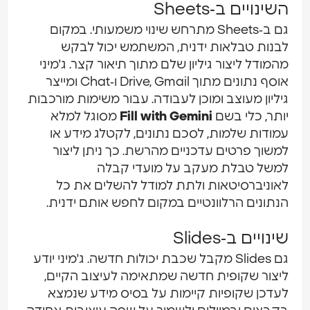
שינויים ב‑Sheets
גם ב‑Sheets מתרחש שינוי משמעותי. במקום
בנות טבלאות ידנית, המשתמש יכול לבקש
המודל ליצור גיליון שלם מתוך תיאור קצר. ג'מיני
אוסף נתונים מתוך Drive, Gmail ו‑Chat ומייצר
יליון מעוצב ומוכן לעבודה. עבור משימות מורכבות
ותר, כלי בשם
Fill with Gemini
מסוגל למלא
מודות שלמות, לסכם נתונים, לקטלג מידע או
משוך פרטים עדכניים מהרשת. כך ניתן ליצור
משל טבלת מעקב על מועדי קבלה
אוניברסיטאות ולתת למודל להשלים את כל
נתונים הרלוונטיים במקום לחפש אותם ידנית.
ינויים ב‑Slides
גם Slides מקבל שכבת יכולות חדשה. ג'מיני יודע
יצור שקופית חדשה שמתאימה לעיצוב הקיים,
עדכן שקופיות קיימות על בסיס מידע שנמצא