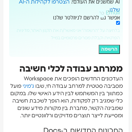
AI שמשנים את העולם?
הצטרפו לקהילות ה-AI
.
שלנו
Email
אפשר גם להרשם לניוזלטר שלנו
בלחיצה על "הרשמה" אני מאשר/ת את תקנון האתר, מדיניות
הפרטיות וקבלת מסרים פרסומיים במייל
הרשמה
מרחב עבודה לכלי חשיבה
העדכונים החדשים הופכים את Workspace
סביבה סטטית למרחב עבודה חי, שבו
ג'מיני
פועל
מתווך בין המשתמש לבין הידע האישי שלו. במקום
לי שמגיב רק לפקודות, הוא הופך לשכבת חשיבה
מבינה הקשר, מחברת בין מקורות מידע שונים
מסייעת לייצר תוצרים מדויקים ורלוונטיים יותר.
תכונות החדשות ב‑Docs