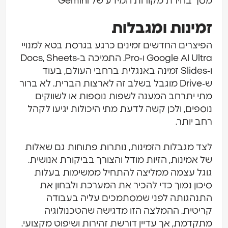
סך בחירת מקורות המידע של Gemini
מינות ומגבלות
פיצרים החדשים זמינים כרגע בגרסת בטא למנויי
Google AI Ultra ו‑Pro. התמיכה ב‑Docs, Sheets
ו‑Slides זמינה באנגלית ברחבי העולם, בעוד
ש‑Drive מוגבל בשלב זה לארצות הברית. לא ברור
תי יתרחב המענה לשפות נוספות או לשווקים
וספים, ולכן קשה לדעת מתי היכולות יגיעו לקהל
חב יותר.
צד מגבלות הזמינות, נותרות פתוחות גם שאלות
ל אמינות, הזיות מודל והצורך בביקורת אנושית.
וגל עצמה ממליצה להתחיל ממשימות בעלות
יכון נמוך כדי להכיר את המערכת ולבחון את
תנהגותה לפני שמסתמכים עליה בעבודה
ריטית. ההמלצה הזו מדגישה שהטכנולוגיה
תקדמת, אך עדיין דורשת זהירות ושיפוט מקצועי.