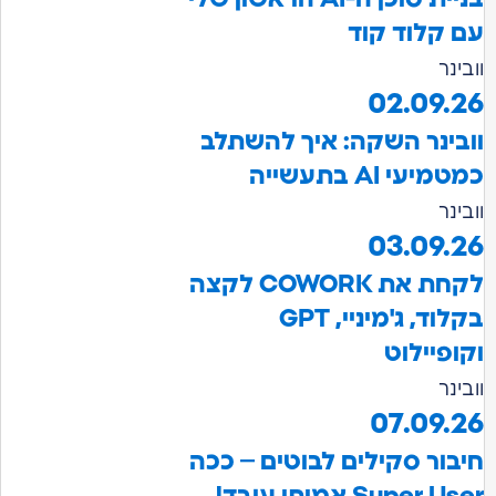
 קלוד קוד
נר
02.09.
בינר השקה: איך להשתלב
עי AI בתעשייה
נר
03.09.
לקחת את COWORK לקצה
בקלוד, ג'מיניי, GPT
פיילוט
נר
07.09.
בור סקילים לבוטים – ככה
Super  אמיתי עובד!