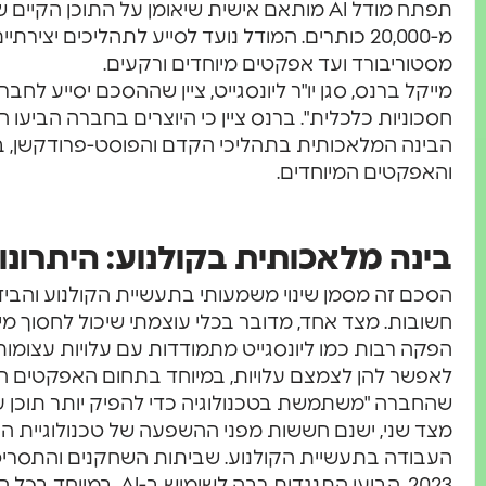
תפתח מודל AI מותאם אישית שיאומן על התוכן הקי
מ-20,000 כותרים. המודל נועד לסייע לתהליכים יצי
מסטוריבורד ועד אפקטים מיוחדים ורקעים.
מייקל ברנס, סגן יו"ר ליונסגייט, ציין שההסכם יסייע לחב
חסכוניות כלכלית". ברנס ציין כי היוצרים בחברה הביע
הבינה המלאכותית בתהליכי הקדם והפוסט-פרודקשן, ב
והאפקטים המיוחדים.
בינה מלאכותית בקולנוע: היתרונ
הסכם זה מסמן שינוי משמעותי בתעשיית הקולנוע והביד
חשובות. מצד אחד, מדובר בכלי עוצמתי שיכול לחסוך מיל
לאפשר להן לצמצם עלויות, במיוחד בתחום האפקטים המי
שהחברה "משתמשת בטכנולוגיה כדי להפיק יותר תוכן ע
מצד שני, ישנם חששות מפני ההשפעה של טכנולוגיית ה
העבודה בתעשיית הקולנוע. שביתות השחקנים והתסריט