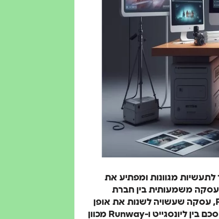
 לתעשיות מגוונות ומפתיע את
ה עסקה משמעותית בין חברת
ההפקות ליונסגייט וחברת הבינה המלאכותית Runway, עסקה שעשויה לשנות את אופן
הפקת הסרטים ותהליכי העבודה בתעשיית הבידור. ההסכם בין ליונסגייט ו-Runway מכוון