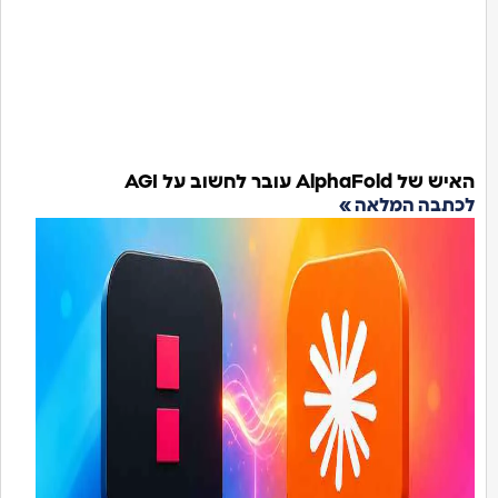
AlphaFold עובר לחשוב על AGI
תבה המלאה »