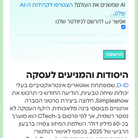
AI שמשנים את העולם?
הצטרפו לקהילות ה-AI
.
שלנו
Email
אפשר גם להרשם לניוזלטר שלנו
בלחיצה על "הרשמה" אני מאשר/ת את תקנון האתר, מדיניות
הפרטיות וקבלת מסרים פרסומיים במייל
הרשמה
יסודות והמניעים לעסקה
D-I
, שמפתחת אווטארים אינטראקטיביים בעלי
כולות שיחה טבעיות, הודיעה החודש כי תרכוש את
Simpleshow, חלוצה ביצירת סרטוני הסברה
רגוניים מבוססי בינה מלאכותית. היקף העסקה לא
נמסר רשמית, אך לפי פרסום ב-CTech הוא מוערך
בכ-60 מיליון דולר. השלמת המיזוג צפויה ברבעון
יעי של 2025, בכפוף לאישור רגולטורי.