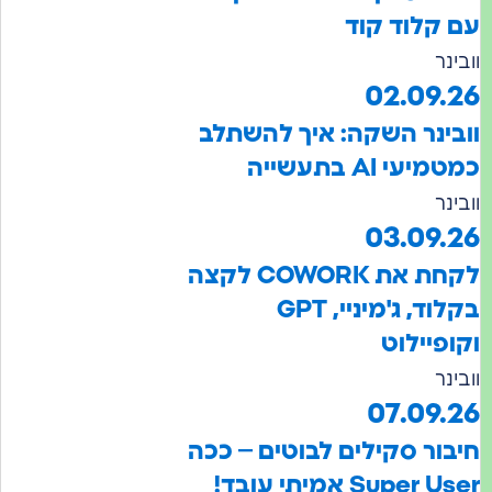
קלוד קוד
נר
02.09.
ינר השקה: איך להשתלב
עי AI בתעשייה
נר
03.09.
לקחת את COWORK לקצה
בקלוד, ג'מיניי, GPT
פיילוט
נר
07.09.
ור סקילים לבוטים – ככה
Super אמיתי עובד!