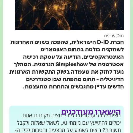
זמן קריאה: 3 דקות
וכן עניינים
חברת D-ID הישראלית, שהפכה בשנים האחרונות
שחקנית בולטת בתחום האווטארים
אינטראקטיביים, הודיעה על עסקת רכישה
אסטרטגית של Simpleshow הגרמנית. המהלך
ועד לחזק את מעמדה בשוק התקשורת הארגונית
דיגיטלית - תחום מתפתח שבו סטנדרטים
דשים עדיין מתגבשים והתחרות מתעצמת.
הישארו מעודכנים
רוצים לקבל עדכונים בלייב? רוצים מקום בו אתם
יכולים להתייעץ עם מומחי AI, לשאול שאלות ולקבל
תשובות? רוצים לשמוע על מבצעים והטבות לכלי ה-