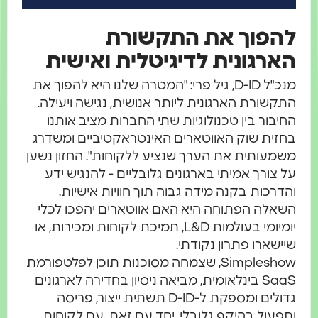
הפוך את התקשורת
ארגונית לדיגיטלית ואישית
מנכ"ל D-ID, גיל פרי: "המטרה שלנו היא להפוך את
תקשורת הארגונית ליותר אנושית, נגישה ויעילה.
חיבור בין טכנולוגיות שתי החברות מציב אותנו
חזית שוק האווטארים האינטראקטיביים ומשדרג
שמעותית את הערך שנציע ללקוחות". החזון נשען
ל צורך אמיתי בארגונים גלובליים - להנגיש ידע
הדרכות בקנה מידה גבוה תוך חוויות אישיות.
שאלה הפתוחה היא האם אווטארים יהפכו לכלי
יומיומי בעולמות L&D, תמיכת לקוחות ומכירות, או
יישארו פתרון נקודתי.
Simpleshow, שצמחה מסוכנות תוכן לפלטפורמת
SaaS בינלאומית, מביאה ניסיון בחדירה לארגונים
גדולים ומספקת ל-D-ID תשתית ייצור, פריסה
תפעול בהיקף גלובלי. יחד עם זאת, עם לקוחות