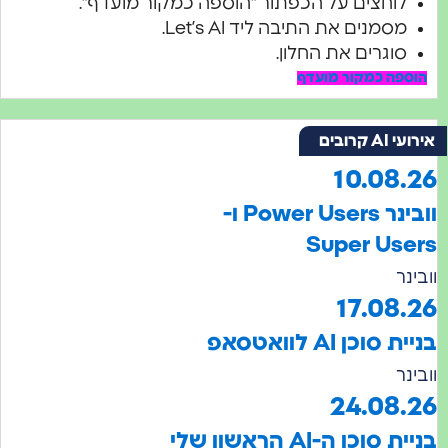
לוחצים על הכפתור "הוספה כמקור מועדף".
מסמנים את התיבה ליד Let’s AI.
סוגרים את החלון.
ספה כמקור מועדף
A קרובים
10.08.
וובינר Power Users ו-
Super Us
נר
17.08.
סוכן AI לוואטסאפ
נר
24.08.
בניית סוכן ה-AI הראשון שלי