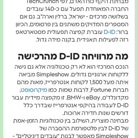
מבחינת היקף כוח האדם, לפי TechCrunch
החברה המאוחדת תפעל עם כ-140 עובדים
שלושה מרכזים - ישראל, ברלין וארה"ב. גם אם
מספרים המדויקים משתנים בין פרסומים, הכיוון
רור:
D-ID
עוברת קפיצה תפעולית מסטארטאפ
זה לפעילות תאגידית בקנה מידה גדול.
ה מרוויחה D-ID מהרכישה
נכס המרכזי הוא לא רק טכנולוגיה אלא גם גישה
ללקוחות ארגוניים גדולים. Simpleshow מביאה
איתה מעל 1,500 לקוחות אנטרפרייז, מאות מהם
ות Fortune, לרבות שמות כמו
מיקרוסופט
,
מקדונלד'ס, eBay ו-BMW. זו מקפצה מיידית עבור
D-ID לעבודה בהיקפי אנטרפרייז שבדרך כלל
ורשים שנות חדירה ארוכות.
בחינה מוצרית, השילוב בין טכנולוגיות הזמן-אמת
של D-ID לבין פלטפורמת ההסברה של
Simpleshow מאפשר לבנות "עובדים דיגיטליים" -