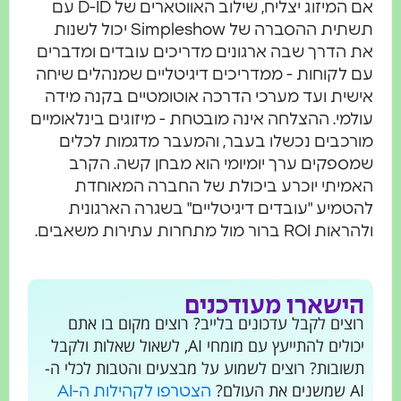
אם המיזוג יצליח, שילוב האווטארים של D-ID עם
תשתית ההסברה של Simpleshow יכול לשנות
ת הדרך שבה ארגונים מדריכים עובדים ומדברים
ם לקוחות - ממדריכים דיגיטליים שמנהלים שיחה
ישית ועד מערכי הדרכה אוטומטיים בקנה מידה
ולמי. ההצלחה אינה מובטחת - מיזוגים בינלאומיים
ורכבים נכשלו בעבר, והמעבר מדגמות לכלים
מספקים ערך יומיומי הוא מבחן קשה. הקרב
אמיתי יוכרע ביכולת של החברה המאוחדת
הטמיע "עובדים דיגיטליים" בשגרה הארגונית
ראות ROI ברור מול מתחרות עתירות משאבים.
הישארו מעודכנים
רוצים לקבל עדכונים בלייב? רוצים מקום בו אתם
יכולים להתייעץ עם מומחי AI, לשאול שאלות ולקבל
תשובות? רוצים לשמוע על מבצעים והטבות לכלי ה-
AI שמשנים את העולם?
הצטרפו לקהילות ה-AI