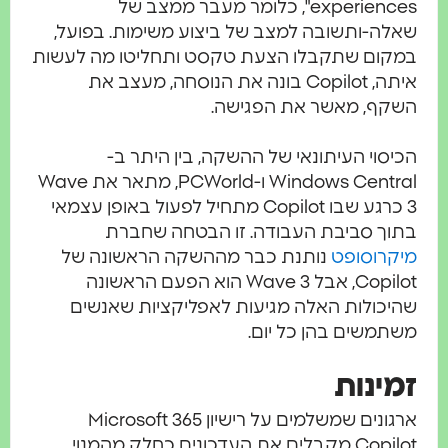
experiences", כלומר מעבר ממצב של
לה-ותשובה למצב של ביצוע משימות. בפועל,
קום שתקבלו הצעת טקסט ותחליטו מה לעשות
איתה, Copilot בונה את הנוסחה, מעצב את
קף, מאשר את הפגישה.
סוי העיתונאי של ההשקה, בין היתר ב-
Windows Central ו-PCWorld, מתאר את Wave
3 כרגע שבו Copilot מתחיל לפעול באופן עצמאי
וך סביבת העבודה. זו הבטחה שחברת
קרוסופט
נותנת כבר מההשקה הראשונה של
Copilot, אבל Wave 3 הוא הפעם הראשונה
יכולות האלה מגיעות לאפליקציות שאנשים
משים בהן כל יום.
ינות
ארגונים שמשלמים על רישיון Microsoft 365
Copilot מקבלים את העדכונים כחלק מהמנוי