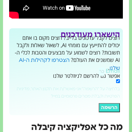
ישארו מעודכנים
צים לקבל עדכונים בלייב? רוצים מקום בו אתם
יכולים להתייעץ עם מומחי AI, לשאול שאלות ולקבל
שובות? רוצים לשמוע על מבצעים והטבות לכלי ה-
את העולם?
הצטרפו לקהילות ה-AI
.
לנו
Emai
פשר גם להרשם לניוזלטר שלנו
חיצה על "הרשמה" אני מאשר/ת את תקנון האתר, מדיניות
רטיות וקבלת מסרים פרסומיים במייל
הרשמה
 כל אפליקציה קיבלה