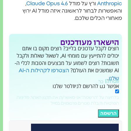
Anthrop
ורץ על מודל
Claude Opus 4.6
,
והאפשרות לבחור לראשונה איזה מודל AI ירוץ
חורי הכלים שלכם.
ישארו מעודכנים
צים לקבל עדכונים בלייב? רוצים מקום בו אתם
יכולים להתייעץ עם מומחי AI, לשאול שאלות ולקבל
שובות? רוצים לשמוע על מבצעים והטבות לכלי ה-
את העולם?
הצטרפו לקהילות ה-AI
.
לנו
Emai
פשר גם להרשם לניוזלטר שלנו
חיצה על "הרשמה" אני מאשר/ת את תקנון האתר, מדיניות
רטיות וקבלת מסרים פרסומיים במייל
הרשמה