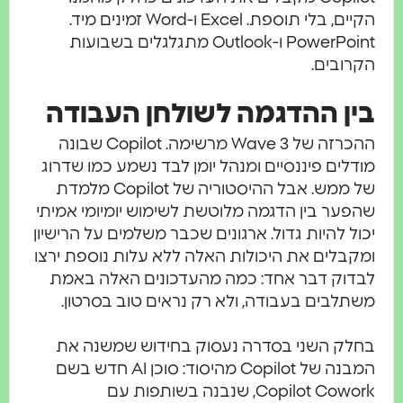
הקיים, בלי תוספת. Excel ו-Word זמינים מיד.
PowerPoint ו-Outlook מתגלגלים בשבועות
ובים.
ן ההדגמה לשולחן העבודה
ההכרזה של Wave 3 מרשימה. Copilot שבונה
לים פיננסיים ומנהל יומן לבד נשמע כמו שדרוג
של ממש. אבל ההיסטוריה של Copilot מלמדת
ער בין הדגמה מלוטשת לשימוש יומיומי אמיתי
ל להיות גדול. ארגונים שכבר משלמים על הרישיון
בלים את היכולות האלה ללא עלות נוספת ירצו
דוק דבר אחד: כמה מהעדכונים האלה באמת
לבים בעבודה, ולא רק נראים טוב בסרטון.
לק השני בסדרה נעסוק בחידוש שמשנה את
המבנה של Copilot מהיסוד: סוכן AI חדש בשם
Copilot C, שנבנה בשותפות עם