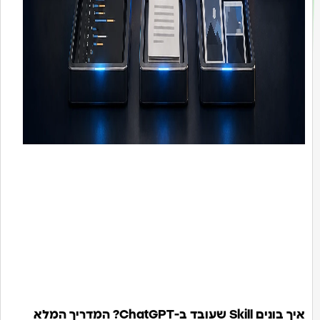
איך בונים Skill שעובד ב-ChatGPT? המדריך המלא