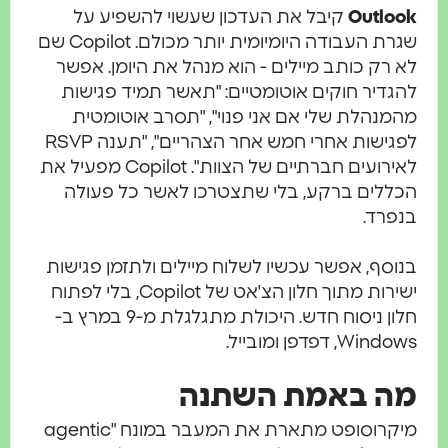
Outlo
קיבל את העדכון שעשוי להשפיע על
שגרת העבודה היומיומית יותר מכולם. Copilot שם
רק כותב מיילים - הוא מנהל את היומן. אפשר
דיר חוקים אוטומטיים: "תאשר תמיד פגישות
נהלת שלי אם אני פנוי", "תסרב אוטומטית
לפגישות אחרי חמש אחר הצהריים", "תענה RSVP
לאירועים חברתיים של הצוות". Copilot מפעיל את
ללים ברקע, בלי שתצטרכו לאשר כל פעולה
פרד.
סף, אפשר עכשיו לשלוח מיילים ולתזמן פגישות
ישירות מתוך חלון הצ'אט של Copilot, בלי לפתוח
חלון ניסוח חדש. היכולת מתגלגלת מ-9 במרץ ב-
W, דפדפן ומובייל.
ה באמת השתנה
מיקרוסופט מתארת את המעבר במונח "agentic