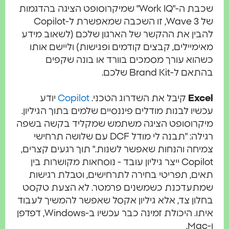
שכבת ה-"Work IQ" שמיקרוסופט הציגה בהדגמות
של Wave 3, זו השכבה שמאפשרת ל-Copilot
בין את ההקשר של הארגון שלכם (לשאוב מידע
מיילים, קבצים קודמים ופגישות) וליישם אותו
וא עורך מסמכים בוורד או בונה שקפים
 ל-Brand Kit שלכם.
Exc
קיבל את השדרוג הטכני.
Copilot
יודע
יו לבנות מודלים פיננסיים שלמים בתוך הגיליון.
קרוסופט הציגה משתמש שמקליד בקשה בשפה
רגילה: "תבנה לי מודל DCF עם שלושה תרחישי
חה והנחות שאפשר לשנות." תוך רגעים קצרים,
Copilot ייצר גיליון עובד - נוסחאות מקושרות בין
ם, תפריטי בחירה לתרחישים, וטבלת רגישות
תעדכנת כשמשנים פרמטר. לא הצעת טקסט
ון צד, אלא גיליון אקסל שאפשר להמשיך לעבוד
איתו. היכולת זמינה כבר עכשיו ב-Windows, דפדפן