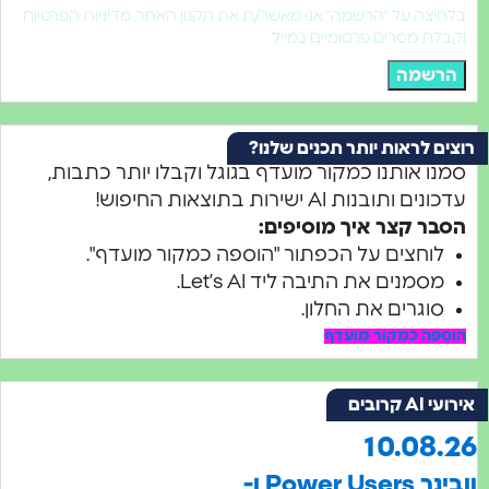
ה על "הרשמה" אני מאשר/ת את תקנון האתר, מדיניות הפרטיות
 מסרים פרסומיים במייל
שמה
 לראות יותר תכנים שלנו?
 אותנו כמקור מועדף בגוגל וקבלו יותר כתבות,
תובנות AI ישירות בתוצאות החיפוש!
 קצר איך מוסיפים:
וחצים על הכפתור "הוספה כמקור מועדף".
מנים את התיבה ליד Let’s AI.
וגרים את החלון.
ה כמקור מועדף
בים
10.08
וובינר Power Users ו-