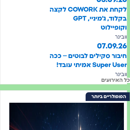
לקחת את COWORK לקצה
בקלוד, ג'מיניי, GPT
יילוט
07.09
ר סקילים לבוטים – ככה
Su אמיתי עובד!
רועים
לריים ביותר