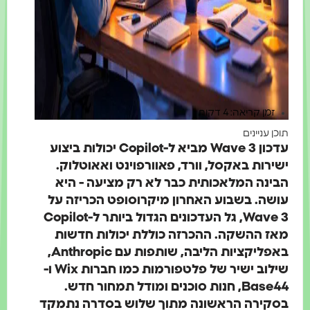
זמן קריאה: 4 דקות
 עניינים
עדכון Wave 3 מביא ל-Copilot יכולות ביצוע
רות באקסל, וורד, פאוורפוינט ואאוטלוק.
ינה המלאכותית כבר לא רק מציעה - היא
שה. בשבוע האחרון מיקרוסופט הכריזה על
Wave 3, גל העדכונים הגדול ביותר ל-Copilot
ז ההשקה. ההכרזה כוללת יכולות חדשות
באפליקציות הליבה, שותפות עם Anthropic,
שילוב ישיר של פלטפורמות כמו חברות Wix ו-
Base44, חנות סוכנים ומודל תמחור חדש.
קירה הראשונה מתוך שלוש בסדרה נתמקד