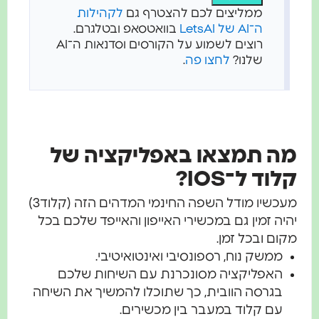
ממליצים לכם להצטרף גם
לקהילות
ה־AI של LetsAI
בוואטסאפ ובטלגרם.
רוצים לשמוע על הקורסים וסדנאות ה־AI
שלנו?
לחצו פה
.
מה תמצאו באפליקציה של
קלוד ל־IOS?
מעכשיו מודל השפה החינמי המדהים הזה (קלוד3)
יהיה זמין גם במכשירי האייפון והאייפד שלכם בכל
מקום ובכל זמן.
ממשק נוח, רספונסיבי ואינטואיטיבי.
האפליקציה מסונכרנת עם השיחות שלכם
בגרסה הוובית, כך שתוכלו להמשיך את השיחה
עם קלוד במעבר בין מכשירים.