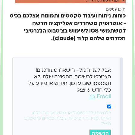
זמן קריאה: 3 דקות
תוכן עניינים
כוחות ניתוח ועיבוד טקסטים ותמונות אצלכם בכיס
- אנטרופיק משחררים אפליקציה חדשה
למשתמשי IOS לשימוש בצ'טבוט הג'נרטיבי
המדהים שלהם קלוד (claude).
אבל לפני הכול - הישארו מעודכנים!
הצטרפו לרשימת התפוצה שלנו ולא
תפספסו שום עדכון, חידוש או מידע על
כלי חדש שיוצא.
Email
בלחיצה על "הרשמה" אני מאשר/ת את תקנון
האתר, מדיניות הפרטיות וקבלת מסרים פרסומיים
במייל
הרשמה