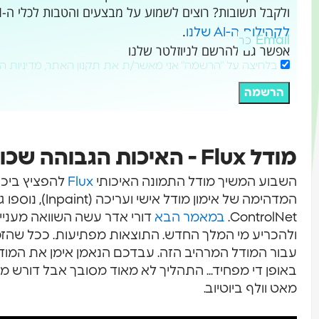
ולקבל תשובות? רוצים לשמוע על מבצעים והטבות לכלי ה-AI שמשנים את העולם?
.
לקהילות ה-AI שלנו
Email
אפשר גם להרשם לניוזלטר שלנו
בלחיצה על "הרשמה" אני מאשר/ת את תקנון האתר, מדיניות ה
הרשמה
מודל Flux - האיכות הגבוהה שכולם מדברים עליה
השבוע המשיך מודל התמונה האיכותי
Flux
להפציץ ביכו
המדהימה של אימון 
ControlNet.
במאמר הבא
ולהכריע מי המלך החדש. התוצאות מפתיעות. ככל שהזמן
עבור המודל המרהיב הזה. עבדכם הנאמן אימן את המודל
באופן די מפחיד... התהליך לא מאוד מסובך אבל דורש 
מאט וולף ביוטיוב.