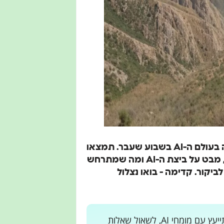
שבוע נוסף עבר ואני רוצה לשתף אתכם בכל מה שקרה בעולם ה-AI בשבוע שעבר. תמצאו
פה מודל שפה חדש ומסקרן, מודל וידאו מהיר במיוחד, מבט על ביצת ה-AI ומה שמתרחש
וץ לביקור. קדימה - בואו נצלול
רוצים לקבל עדכונים בלייב? רוצים מקום בו אתם יכולים להתייעץ עם מומחי AI, לשאול שאלות