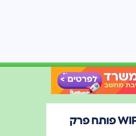
הרובוט ALLEX של WIRobotics פותח פרק