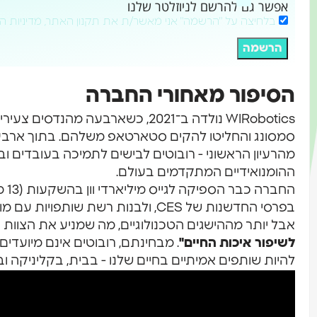
אפשר גם להרשם לניוזלטר שלנו
בלחיצה על "הרשמה" אני מאשר/ת את תקנון האתר, מדיניות ה
הרשמה
הסיפור מאחורי החברה
WIRobotics נולדה ב־2021, כשארבעה מה
סמסונג והחליטו להקים סטארטאפ משלהם. בתוך ארבע 
מהרעיון הראשוני - רובוטים לבישים לתמיכה בעובדים ו
ההומנואידיים המתקדמים בעולם.
החבר
בפרסי החדשנות של CES, ולבנות רשת שותפויות עם מוסדות כמו MIT ו־KIST.
אבל יותר מההישגים הטכנולוגיים, מה שמניע את הצוות ה
לשיפור איכות החיים"
. מבחינתם, רובוטים אינם מיועדים
להיות שותפים אמיתיים בחיים שלנו - בבית, בקליניקה ו