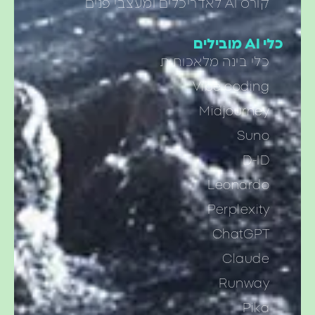
קורס AI לאדריכלים ומעצבי פנים
AI מובילים
כלי בינה מלאכותית
Vibe coding
Midjourney
Suno
D-ID
Leonardo
Perplexity
ChatGPT
Claude
Runway
Pika