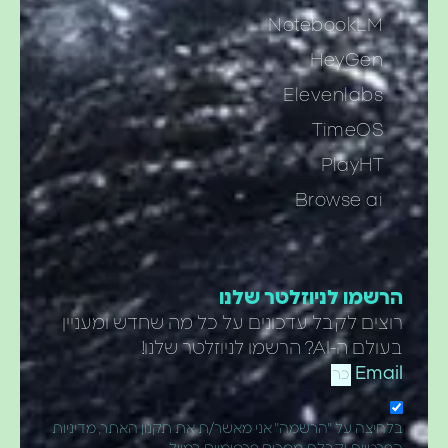
NotebookLM
HeyGen
Elevenlabs
TimeOS
PlayHT
Browse ai
רשמו לניוזלטר שלנו
וצים לקבל עדכונים על כל מה שחדש ומעניין
ם ה-AI? הרשמו לניוזלטר שלנו!
Emai
חיצה על "הרשמה" אני מאשר/ת את תקנון האתר, מדיניות