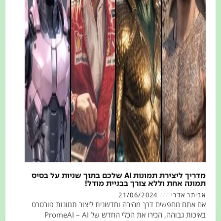
מדריך ליצירת תמונות AI שלכם בתוך שניות על בסיס
נה אחת וללא צורך בבניית מודל!
תר אדרי
21/06/2024
תם מחפשים דרך מהירה וחדשנית ליצור תמונות פורטרט
באיכות גבוהה, הכירו את הכלי החדש של PromeAI – AI