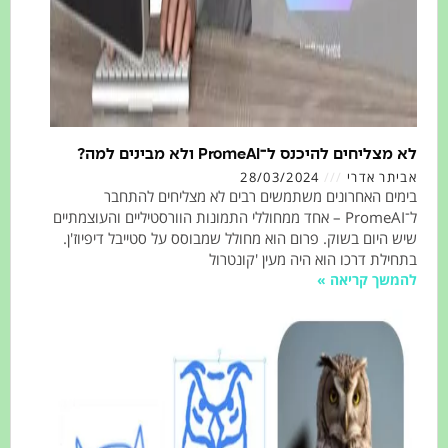
חים להיכנס ל־PromeAI ולא מבינים למה?
תר אדרי
28/03/2024
ם האחרונים משתמשים רבים לא מצליחים להתחבר
ל־PromeAI – אחד ממחוללי התמונות הוורסטיליים והעוצמתיים
היום בשוק. פרום הוא מחולל שמבוסס על סטייבל דיפיוז'ן.
לת דרכו הוא היה מעין 'קונטרול
שך קריאה »