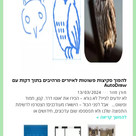
וך סקיצות פשוטות לאיורים מרהיבים בתוך דקות עם
AutoD
 מזור
13/03/2024
ודעים לצייר? לא נורא – הכירו את 'אוטו דרו'. קטן, חמוד
ט… אבל לפני הכול – הישארו מעודכנים! הצטרפו לרשימת
צה שלנו ולא תפספסו שום עדכונים, חידושים או
שך קריאה »