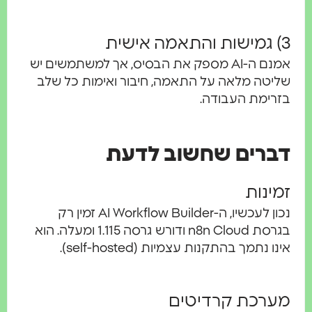
אמנם ה-AI מספק את הבסיס, אך למשתמשים יש
טה מלאה על התאמה, חיבור ואימות כל שלב
ימת העבודה.
רים שחשוב לדעת
ינות
נכון לעכשיו, ה-AI Workflow Builder זמין רק
בגרסת n8n Cloud ודורש גרסה 1.115 ומעלה. הוא
 נתמך בהתקנות עצמיות (self-hosted).
רכת קרדיטים