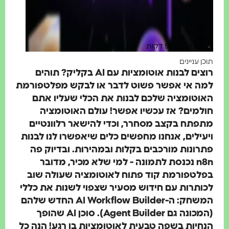
זמן קריאה: 5 דקות
 עניינים
רוצים לבנות אוטומציות עם AI בקליק? תוהים
ה אי אפשר פשוט לדבר או לבקש מפלטפורמת
טומציה שלכם לבנות את הכלי שעליו אתם
מים? אז עכשיו אפשר! עולם האוטומציה
תח בקצב מסחרר, וכדי להישאר רלוונטיים
ילים, אנחנו מחפשים כלים שיאפשרו לנו לבנות
ונות מורכבים בקלות ובמהירות. ובדיוק פה
n8n נכנסת לתמונה - למי שלא מכיר, מדובר
לטפורמת קוד פתוח לאוטומציה שעולה שוב
תרות עם חידוש מסעיר שצפוי לשנות את כללי
המשחק: ה-AI Workflow Builder החדש שלהם
(המכונה גם Agent Builder). סוכן AI שהופך
יות בשפה טבעית לאוטומציות בן רגע! הנה כל