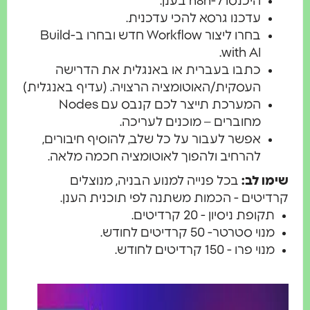
היכנסו ל-n8n בענן.
עדכנו גרסא להכי עדכנית.
בחרו ליצור Workflow חדש ובחרו ב-Build
with AI.
כתבו בעברית או באנגלית את הדרישה
העסקית/האוטומציה הרצויה. (עדיף באנגלית)
המערכת תייצר לכם קנבס עם Nodes
מחוברים – מוכנים לעריכה.
אפשר לעבור על כל שלב, להוסיף חיבורים,
להרחיב ולהפוך לאוטומציה חכמה מלאה.
ו לב:
בכל פנייה למנוע הבניה, מנוצלים
יטים - הכמות משתנה לפי תוכנית הענן.
תקופת ניסיון - 20 קרדיטים.
מנוי סטרטר- 50 קרדיטים לחודש.
מנוי פרו - 150 קרדיטים לחודש.