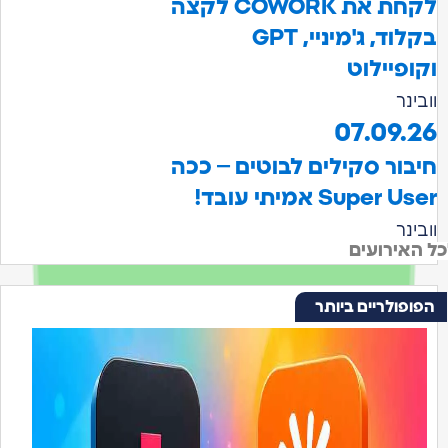
לקחת את COWORK לקצה
בקלוד, ג'מיניי, GPT
יילוט
07.0
ר סקילים לבוטים – ככה
Su אמיתי עובד!
רועים
לריים ביותר