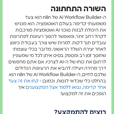
ורה התחתונה
ה-AI Workflow Builder של n8n הוא צעד
עותי קדימה בעולם האוטומציה. הוא מנגיש
את היכולת לבנות סוכני AI ואוטומציות מורכבות
ל רחב יותר, ומאפשר להפוך רעיונות לפתרונות
דים תוך דקות. למרות שיש צורך בעבודת כיוונון
ר יצירת השלד הראשוני, מדובר בכלי עוצמתי
סך זמן רב ומספק בסיס איתן לכל מי שמעוניין
לרתום את כוחו של ה-AI לצרכיו. אם אתם מחפשים
 מהירה ויעילה להביא את הרעיונות הגדולים
שלכם לחיים, ה-AI Workflow Builder של n8n הוא
לט כלי שכדאי לנסות. וכמובן -
קחו את זה צעד
 קדימה, ובואו ללמוד אצל המקצוענים
איך
כים את זה למקצוע!
צים להתמקצע?