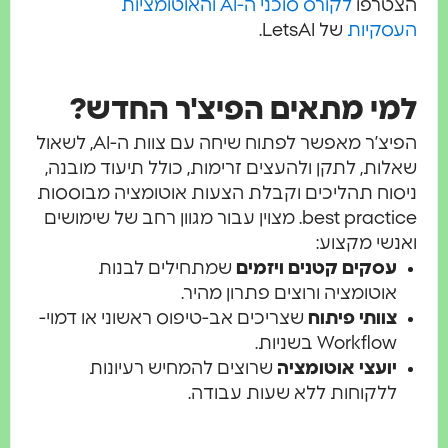
טרפו
לקורס סוכני ה-AI והאוטומציות
סקיות
של LetsAI.
י מתאים הפיצ'ר החדש?
הפיצ’ר מאפשר לפתוח שיחה עם צוות ה-AI, לשאול
ות, לתקן ולהעצים זרימות, כולל תיעוד מובנה,
וח תהליכים וקבלת הצעות אוטומציה מבוססות
best practice. מצוין עבור מגוון רחב של שימושים
שי מקצוע:
עסקים קטנים ויזמים
שמתחילים לבנות
אוטומציה ורוצים פתרון מהיר.
צוותי פיתוח
שצריכים אב-טיפוס ראשוני או דמוי-
Workflow בשניות.
יועצי אוטומציה
שרוצים להמחיש רעיונות
ללקוחות ללא שעות עבודה.