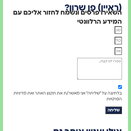
איין) פן שרון?
אירו פרטים ונשמח לחזור אליכם עם
ידע הרלוונטי
יצה על "שליחה" אני מאשר/ת את תקנון האתר ואת מדיניות
טיות
יחה