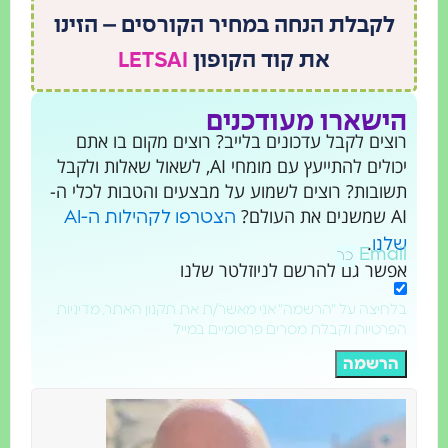
לקבלת הנחה במחיר הקורסים – הזינו
את קוד הקופון
LETSAI
ישארו מעודכנים
צים לקבל עדכונים בלייב? רוצים מקום בו אתם
יכולים להתייעץ עם מומחי AI, לשאול שאלות ולקבל
ובות? רוצים לשמוע על מבצעים והטבות לכלי ה-
ת העולם?
הצטרפו לקהילות ה-AI
.
נו
Emai
שר גם להרשם לניוזלטר שלנו
חיצה על "הרשמה" אני מאשר/ת את תקנון האתר, מדיניות
רטיות וקבלת מסרים פרסומיים במייל
רשמה