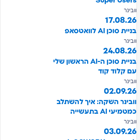
Super U
17.0
ן AI לוואטסאפ
24.08
בניית סוכן ה-AI הראשון שלי
לוד קוד
02.09
נר השקה: איך להשתלב
AI בתעשייה
03.09