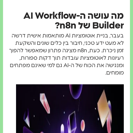
מה עושה ה-AI Workflow
Buil של n8n?
בעבר, בניית אוטומציות AI מותאמות אישית דרשה
מעט ידע טכני, חיבור בין כלים שונים והשקעת
זמן ניכרת. כעת, n8n מציגה פתרון שמאפשר להפוך
ונות לאוטומציות עובדות תוך דקות ספורות,
ומנגישה את הכוח של ה-AI גם למי שאינם מפתחים
חים.