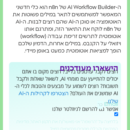
ה-AI Workflow Builder של n8n הוא כלי חדשני
אפשר למשתמשים לתאר במילים פשוטות את
האוטומציה או סוכן ה-AI שהם רוצים לבנות. ה-AI
של n8n לוקח את התיאור הזה, ומתרגם אותו
אוטומטית לתרשים זרימת עבודה (workflow)
ואלי על הקנבס. במילים אחרות, הדמיון שלכם
ך למציאות אוטומטית כמעט באופן מיידי.
ישארו מעודכנים
צים לקבל עדכונים בלייב? רוצים מקום בו אתם
יכולים להתייעץ עם מומחי AI, לשאול שאלות ולקבל
ובות? רוצים לשמוע על מבצעים והטבות לכלי ה-
ת העולם?
הצטרפו לקהילות ה-AI
.
נו
Emai
שר גם להרשם לניוזלטר שלנו
חיצה על "הרשמה" אני מאשר/ת את תקנון האתר, מדיניות
רטיות וקבלת מסרים פרסומיים במייל