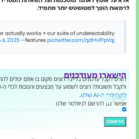
אלא על אומץ לאתגר מוסכמות ועל השאלות המטרידות 
לרמאות הופך למטושטש יותר מתמיד.
r actually works + our suite of undetectability
 6, 2025
— Roy (@im_roy_lee)
features
pic.twitter.com/qdMvlFpVqj
הישארו מעודכנים
ולקבל תשובות? רוצים לשמוע על מבצעים והטבות לכלי ה-AI שמשנים את העולם?
.
לקהילות ה-AI שלנו
Email
אפשר גם להרשם לניוזלטר שלנו
בלחיצה על "הרשמה" אני מאשר/ת את תקנון האתר, מדיניות ה
הרשמה