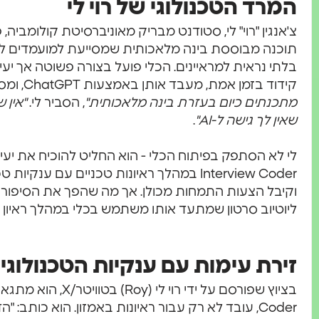
המרד הטכנולוגי של רוי לי
צ'אנגין "רוי" לי, סטודנט מבריק מאוניברסיטת קולומביה
תוכנה מבוססת בינה מלאכותית שמסייעת למועמדים לעבו
בלתי נראית למראיינים. הכלי פועל בצורה פשוטה אך יעי
קידוד בזמן אמת, מעבד אותן באמצעות ChatGPT, ומספק פתרונות מיידיים.
מתכנתים כיום בעזרת בינה מלאכותית"
, הסביר לי.
"אין 
שאין לך גישה ל-AI"
.
לי לא הסתפק בפיתוח הכלי - הוא החליט להוכיח את יע
Interview Coder במהלך ראיונות טכניים עם ענק
וקיבל הצעות התמחות מכולן. אך מה שהפך את הסיפור 
ליוטיוב סרטון שמתעד אותו משתמש בכלי במהלך ראיון חי
זירת עימות עם ענקיות הטכנולוגי
Coder, עובד לא רק עבור ראיונות באמזון. הוא כותב: