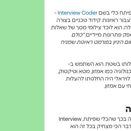
, פיתח כלי בשם
Interview Coder
-
ר ראיונות קידוד טכניים בצורה
לה: הוא לוכד צילומי מסך של שאלות
"כולם
שום היגיון בפורמט ראיונות שמניח
ילותו בשטח. הוא השתמש ב-
יות טכנולוגיה כמו אמזון, מטא וטיקטוק,
לויראלי היה החלטתו להעלות
 עם אמזון.
ה
בציוץ שפורסם על ידי רוי לי (Roy) בטוויטר/X, הוא מתגאה בכך שהכלי שפיתח, Interview
 "הדבר הכי מצחיק בכל זה הוא