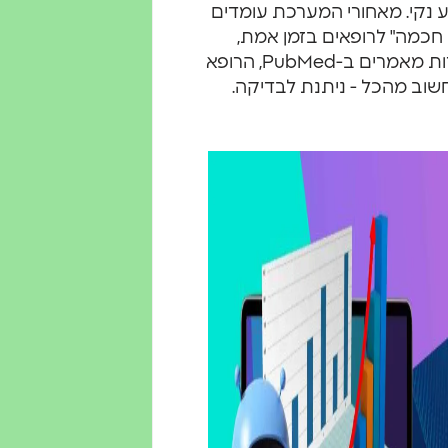
ע נקי. מאחורי המערכת עומדים
לשמש "שותפה חכמה" לרופאים בזמן אמת,
במרפאה או בבית החולים. במקום לבלות שעות בין עשרות מאמרים ב-PubMed, הרופא
וב מהכל - ניתנת לבדיקה.