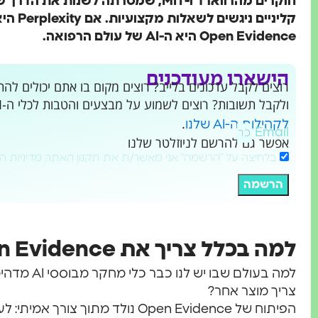
חוקרים מהרווארד ו-MIT, שמטרתה לשנות א
Open Evidence היא ה-AI של עולם הרפואה.
הישארו מעודכנים
ולקבל תשובות? רוצים לשמוע על מבצעים והטבות לכלי ה-AI שמשנים את העולם?
.
לקהילות ה-AI שלנו
Email
אפשר גם להרשם לניוזלטר שלנו
בלחיצה על "הרשמה" אני מאשר/ת את תקנון האתר, מדיניות ה
הרשמה
למה בכלל צריך את Open Evidence?
למה בעולם שבו יש לנו כבר כלי מחקר מבוססי AI מדהימים כמו פרפלקסיטי (
צריך מוצר אחר?
הפיתוח של Open Evidence נולד מתוך צ