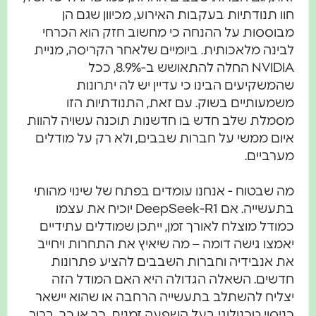
חוו תנודתיות בעקבות האירוע, מכיוון שגם הן
מבוססות על ההנחה כי מחשוב חזק הוא הכרחי
לבינה מלאכותית. ביומיים שלאחר הקריסה, מניית
NVIDIA החלה להתאושש ב-8.9%, ככל
שהמשקיעים הבינו כי עדיין יש לה יתרונות
משמעותיים בשוק. עם זאת, התנודתיות הזו
מסמלת שלב חדש בו חדשנות תוכנה עשויה להוות
איום ממשי על חברות שבבים, ולא רק על מודלים
מערביים.
מה שבטוח - אנחנו עומדים בפתח של שינוי מהותי
בתעשייה. אם DeepSeek-R1 יוכיח את עצמו
כמודל מוצלח לאורך זמן, ייתכן שמודלים עתידיים
יאמצו גישה דומה – מה שיאיץ את התחרות ויחייב
את אנבידיה וחברות השבבים להציע פתרונות
חדשים. השאלה הגדולה היא האם המודל הזה
יצליח להשתלב בתעשייה הרחבה או שהוא יישאר
כניסוי טכנולוגי בעל השפעה זמנית. כך או כך, ברור