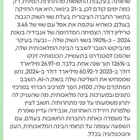
שחוותה בעקבות החששות מהתחרות הסינית. רק
כמה ימים קודם לכן, ב-21 בינואר, היא אף החזיקה
בתואר החברה הציבורית בעלת שווי השוק הגבוה
בעולם, כשהיא עוקפת את אפל עם שווי של 3.45
טריליון דולר. הצמיחה המדהימה של אנבידיה בשנת
2024 – כ-190% בשווי השוק שלה – נבעה בעיקר
מהביקוש הגובר לשבבי הבינה המלאכותית שלה,
שהפכו לסטנדרט בתעשייה. הכנסותיה זינקו
ב-126% תוך שנה אחת בלבד, מ-26.97 מיליארד
דולר ב-2023 ל-60.92 מיליארד דולר ב-2024, נתון
שממחיש את השליטה שלה בשוק ה-AI. השבב
המתקדם שלה, H100, הפך למרכיב הכרחי במרכזי
נתונים ובמערכות בינה מלאכותית, מה שהעניק לה
יתרון משמעותי על פני מתחרותיה. חשוב לציין
שלמרות הירידה האחרונה, אנבידיה עדיין שומרת
על מעמדה כאחת החברות החשובות בעולם, עם
השפעה עצומה על תחומי הבינה המלאכותית, הענן
והטכנולוגיה בכלל.