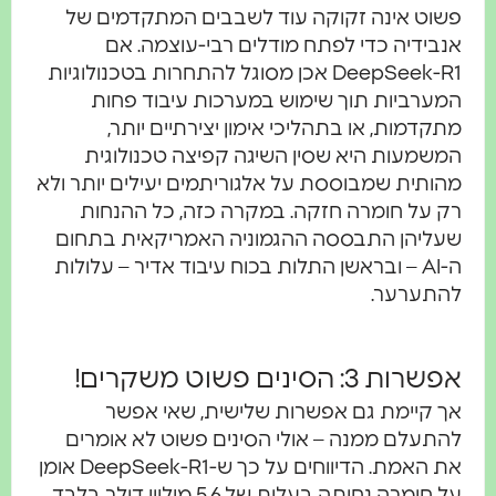
פשוט אינה זקוקה עוד לשבבים המתקדמים של
אנבידיה כדי לפתח מודלים רבי-עוצמה. אם
DeepSeek-R1 אכן מסוגל להתחרות בטכנולוגיות
המערביות תוך שימוש במערכות עיבוד פחות
מתקדמות, או בתהליכי אימון יצירתיים יותר,
המשמעות היא שסין השיגה קפיצה טכנולוגית
מהותית שמבוססת על אלגוריתמים יעילים יותר ולא
רק על חומרה חזקה. במקרה כזה, כל ההנחות
שעליהן התבססה ההגמוניה האמריקאית בתחום
ה-AI – ובראשן התלות בכוח עיבוד אדיר – עלולות
להתערער.
אפשרות 3: הסינים פשוט משקרים!
אך קיימת גם אפשרות שלישית, שאי אפשר
להתעלם ממנה – אולי הסינים פשוט לא אומרים
את האמת. הדיווחים על כך ש-DeepSeek-R1 אומן
על חומרה נחותה בעלות של 5.6 מיליון דולר בלבד