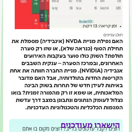
זמן קריאה: 13 דקות
תוכן עניינים
האם נפילת מניית NVDA (אינבידיה) מסמלת את
תחילת הסוף (כנראה שלא), או שזו רק סערה
חולפת? השוק כולו סוער בעקבות האירועים
האחרונים, ובמרכז הסערה – ענקית השבבים
אנבידיה (NVIDIA). מניית החברה חוותה את אחת
הקריסות החדות בתולדותיה, אבל האם מדובר
באיתות לעידן חדש של תחרות בשוק הבינה
המלאכותית, או שמא זו רק מהמורה זמנית? בואו
נצלול לעומק הנתונים ונתבונן במצב דרך עדשת
המגמות הכלכליות והטכנולוגיות העדכניות.
הישארו מעודכנים
רוצים לקבל עדכונים בלייב? רוצים מקום בו אתם