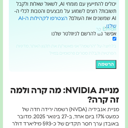
יכולים להתייעץ עם מומחי AI, לשאול שאלות ולקבל
תשובות? רוצים לשמוע על מבצעים והטבות לכלי ה-
AI שמשנים את העולם?
הצטרפו לקהילות ה-AI
.
שלנו
Email
אפשר גם להרשם לניוזלטר שלנו
בלחיצה על "הרשמה" אני מאשר/ת את תקנון האתר, מדיניות
הפרטיות וקבלת מסרים פרסומיים במייל
הרשמה
מניית NVIDIA: מה קרה ולמה
זה קרה?
מניית אנבידיה (NVDA) רשמה ירידה חדה של
כמעט 17% ביום אחד, ב-27 בינואר 2025. מדובר
באובדן ערך חסר תקדים של כ-593 מיליארד דולר