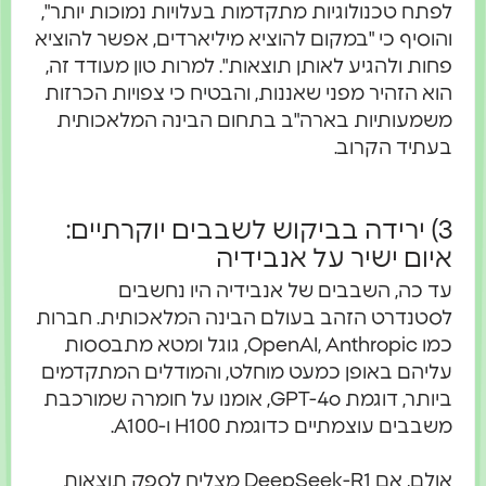
לפתח טכנולוגיות מתקדמות בעלויות נמוכות יותר",
והוסיף כי "במקום להוציא מיליארדים, אפשר להוציא
פחות ולהגיע לאותן תוצאות". למרות טון מעודד זה,
הוא הזהיר מפני שאננות, והבטיח כי צפויות הכרזות
משמעותיות בארה"ב בתחום הבינה המלאכותית
בעתיד הקרוב.
3) ירידה בביקוש לשבבים יוקרתיים:
איום ישיר על אנבידיה
עד כה, השבבים של אנבידיה היו נחשבים
לסטנדרט הזהב בעולם הבינה המלאכותית. חברות
כמו OpenAI, Anthropic, גוגל ומטא מתבססות
עליהם באופן כמעט מוחלט, והמודלים המתקדמים
ביותר, דוגמת GPT-4o, אומנו על חומרה שמורכבת
משבבים עוצמתיים כדוגמת H100 ו-A100.
אולם, אם DeepSeek-R1 מצליח לספק תוצאות