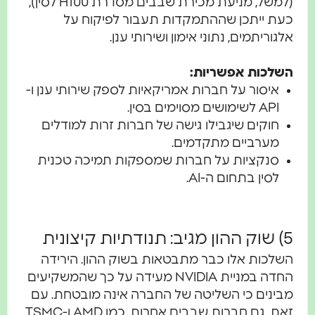
(למשל, מניעת מכירת שבבים מסדרת H100 לסין),
כעת ייתכן שההתמקדות תעבור לפיקוח על
אלגוריתמים, נתוני אימון ושירותי ענן.
השלכות אפשריות:
איסור על חברות אמריקאיות לספק שירותי ענן ו-
API לשימושים מסוימים בסין.
חוקים שיגבילו גישה של חברות זרות למודלים
מערביים מתקדמים.
סנקציות על חברות שמספקות תמיכה טכנית
לסין בתחום ה-AI.
5) שוק ההון מגיב: תנודתיות קיצונית
השלכות אלו כבר מתבטאות בשוק ההון. הירידה
החדה במניית NVIDIA מעידה על כך שהמשקיעים
מבינים כי השליטה של החברה אינה מובטחת. עם
זאת, גם חברות שבבים אחרות, כמו AMD ו-TSMC,