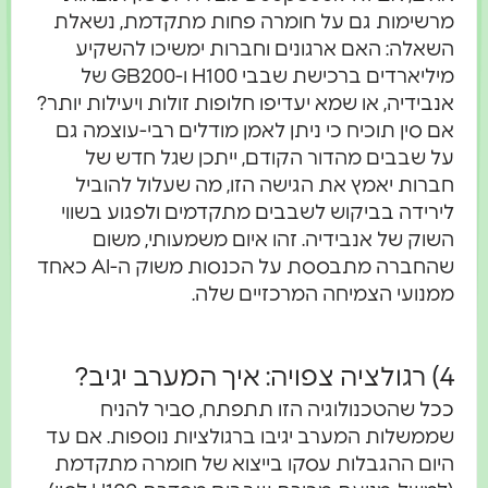
מרשימות גם על חומרה פחות מתקדמת, נשאלת
השאלה: האם ארגונים וחברות ימשיכו להשקיע
מיליארדים ברכישת שבבי H100 ו-GB200 של
אנבידיה, או שמא יעדיפו חלופות זולות ויעילות יותר?
אם סין תוכיח כי ניתן לאמן מודלים רבי-עוצמה גם
על שבבים מהדור הקודם, ייתכן שגל חדש של
חברות יאמץ את הגישה הזו, מה שעלול להוביל
לירידה בביקוש לשבבים מתקדמים ולפגוע בשווי
השוק של אנבידיה. זהו איום משמעותי, משום
שהחברה מתבססת על הכנסות משוק ה-AI כאחד
ממנועי הצמיחה המרכזיים שלה.
4) רגולציה צפויה: איך המערב יגיב?
ככל שהטכנולוגיה הזו תתפתח, סביר להניח
שממשלות המערב יגיבו ברגולציות נוספות. אם עד
היום ההגבלות עסקו בייצוא של חומרה מתקדמת