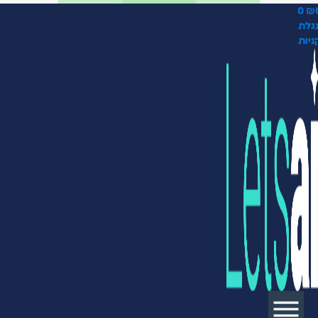
0
₪
גלת
ניות