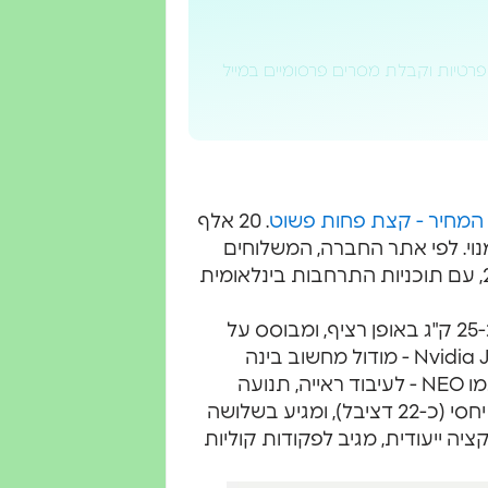
פרטיות וקבלת מסרים פרסומיים במייל
המחיר - קצת פחות פשוט
. 20 אלף
ר בחודש במסלול מנוי. לפי אתר החברה, המשלוחים
הראשונים צפויים להתחיל בארצות הברית במהלך 2026, עם תוכניות התרחבות בינלאומית
NEO שוקל כ-30 ק"ג, מסוגל להרים עד 70 ק"ג ולשאת כ-25 ק"ג באופן רציף, ומבוסס על
מודול 1X NEO Cortex שמופעל באמצעות Nvidia Jetson Thor - מודול מחשוב בינה
מלאכותית חדש ועוצמתי המשמש כ"מוח" של רובוטים כמו NEO - לעיבוד ראייה, תנועה
ופקודות בזמן אמת. הוא מחופה בבד רחיץ, פועל בשקט יחסי (כ-22 דציבל), ומגיע בשלושה
יה ייעודית, מגיב לפקודות קוליות