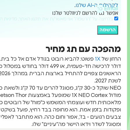
.
לקהילות ה-AI שלנו
Email
אפשר גם להרשם לניוזלטר שלנו
בלחיצה על "הרשמה" אני מאשר/ת את תקנון האתר, מדיניות ה
הרשמה
מהפכה עם תג מחיר
החזון של
1X
פשוט: להביא רובוט בגודל אדם אל כל בית.
דולר לרכישה חד-פעמית, או 499 דול
לשנת 2027.
צבעים רגועים - בז’, אפור וחום כהה. הוא מתחבר לאפליקצ
ומסוגל לשדר וידאו היישר מה“עיניים” שלו.