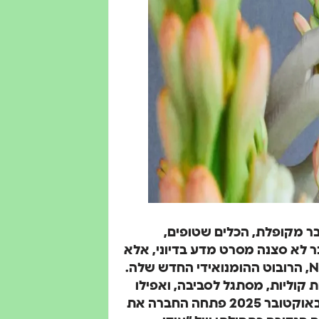
בר מקופלת, הכלים שטופים,
בר לא סצנה מסרט מדע בדיוני, אלא
בדיוק מה שחברת 1X Technologies מבטיחה עם NEO, הרובוט ההומנואידי החדש שלה.
ת קוליות, מסתגל לסביבה, ואפילו
“רואה” את סביבתו דרך מצלמות עיניים חכמות. ב-28 באוקטובר 2025 פתחה החברה את