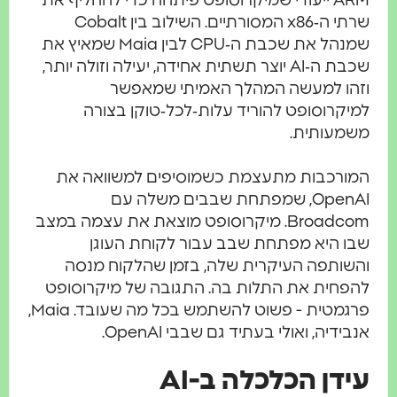
ARM ייעודי שמיקרוסופט פיתחה כדי להחליף את
שרתי ה‑x86 המסורתיים. השילוב בין Cobalt
שמנהל את שכבת ה‑CPU לבין Maia שמאיץ את
שכבת ה‑AI יוצר תשתית אחידה, יעילה וזולה יותר,
וזהו למעשה המהלך האמיתי שמאפשר
למיקרוסופט להוריד עלות‑לכל‑טוקן בצורה
משמעותית.
המורכבות מתעצמת כשמוסיפים למשוואה את
OpenAI, שמפתחת שבבים משלה עם
Broadcom. מיקרוסופט מוצאת את עצמה במצב
שבו היא מפתחת שבב עבור לקוחת העוגן
והשותפה העיקרית שלה, בזמן שהלקוח מנסה
להפחית את התלות בה. התגובה של מיקרוסופט
פרגמטית - פשוט להשתמש בכל מה שעובד. Maia,
אנבידיה, ואולי בעתיד גם שבבי OpenAI.
עידן הכלכלה ב-AI