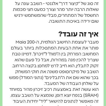
זה סוג של "קיצור דרך" אלגנטי - השבב עונה על
שאלות הרבה יותר מהר וצורך כמעט חצי מכמות
החשמל של המתחרים, מבלי שהמשתמש ירגיש
שום ירידה באיכות התשובה.
איך זה עובד?
מעבר לעוצמת החישוב הגולמית, ה-Maia 200
פותר את אחת הבעיות המתסכלות ביותר בעולם
המחשוב: המרחק בין ה"מוח" ל"זיכרון". דמיינו טבח
שצריך להכין מנה במהירות, אבל כל פעם שהוא
זקוק לתבלין, הוא חייב לרוץ למחסן בקצה הרחוב.
השבב של מיקרוסופט משנה את חוקי המשחק
בכך שהוא שם את ה"תבלינים" (נתוני המודל) ממש
על שולחן העבודה של המעבד.
הוא עושה זאת באמצעות רכיב זיכרון מהיר במיוחד
(SRAM) בנפח יוצא דופן, שנמצא על השבב עצמו.
זה מאפשר לנתונים להישאר "ליד" יחידות העיבוד