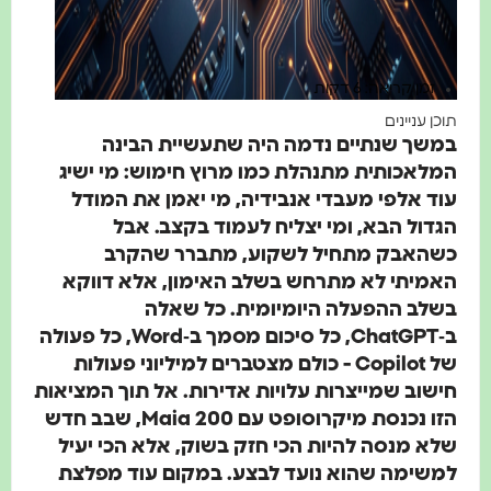
זמן קריאה: 6 דקות
תוכן עניינים
במשך שנתיים נדמה היה שתעשיית הבינה
המלאכותית מתנהלת כמו מרוץ חימוש: מי ישיג
עוד אלפי מעבדי אנבידיה, מי יאמן את המודל
הגדול הבא, ומי יצליח לעמוד בקצב. אבל
כשהאבק מתחיל לשקוע, מתברר שהקרב
האמיתי לא מתרחש בשלב האימון, אלא דווקא
בשלב ההפעלה היומיומית. כל שאלה
ב‑ChatGPT, כל סיכום מסמך ב‑Word, כל פעולה
של Copilot - כולם מצטברים למיליוני פעולות
חישוב שמייצרות עלויות אדירות. אל תוך המציאות
הזו נכנסת מיקרוסופט עם Maia 200, שבב חדש
שלא מנסה להיות הכי חזק בשוק, אלא הכי יעיל
למשימה שהוא נועד לבצע. במקום עוד מפלצת