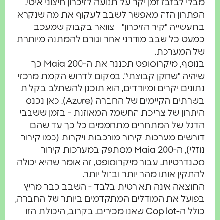
מבלי לבזבז זמן יקר על תנועה לזיכרון חיצוני איטי.
הפתרון הזה מאפשר לשבב לעקוף את מה שנקרא
בתעשייה "קיר הזיכרון" - צוואר בקבוק שמעכב
כמעט כל שבב מודרני אחר וגורם להמתנה מיותרת
של המערכת.
בנוסף, מיקרוסופט תכננה את ה-Maia 200 כך
שיהיה "שחקן קבוצתי". במקום לדרוש הקמת מרכזי
נתונים יקרים ומיוחדים, הוא תוכנן להשתלב בקלות
בשרתים הקיימים של החברה (Azure). כאן נכנס
היתרון של צריכת החשמל המאוזנת - בזמן ששבבי
הדגל של המתחרים מתחממים כל כך עד שהם
דורשים מערכות קירור מורכבות ויקרות (כמו קירור
נוזלי), ה-Maia 200 מסתפק במערכות קירור
סטנדרטיות. עבור מיקרוסופט, זה אומר שהיא יכולה
להתקין אותו מהר יותר ובזול יותר.
התוצאה אינה תאורטית בלבד - השבב כבר מריץ
בפועל את המודלים המתקדמים ביותר של החברה,
כולל ה-Copilot שאנו מכירים. בקרוב, היכולת הזו