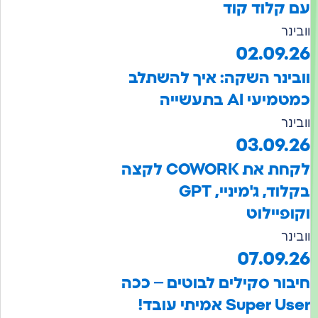
 קלוד קוד
ינר
02.09.
בינר השקה: איך להשתלב
מיעי AI בתעשייה
ינר
03.09.
לקחת את COWORK לקצה
בקלוד, ג'מיניי, GPT
ופיילוט
ינר
07.09.
בור סקילים לבוטים – ככה
Super U אמיתי עובד!