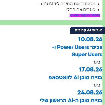
מסמנים את התיבה ליד Let’s AI.
סוגרים את החלון.
וספה כמקור מועדף
י AI קרובים
10.08.
וובינר Power Users ו-
Super Use
ינר
17.08.
ת סוכן AI לוואטסאפ
ינר
24.08.
בניית סוכן ה-AI הראשון שלי