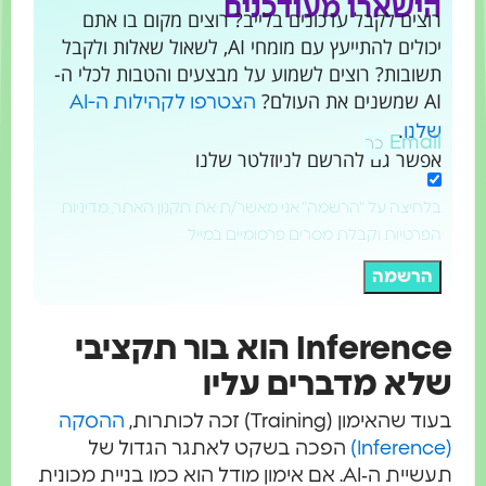
הישארו מעודכנים
רוצים לקבל עדכונים בלייב? רוצים מקום בו אתם
יכולים להתייעץ עם מומחי AI, לשאול שאלות ולקבל
תשובות? רוצים לשמוע על מבצעים והטבות לכלי ה-
AI שמשנים את העולם?
הצטרפו לקהילות ה-AI
.
שלנו
Email
אפשר גם להרשם לניוזלטר שלנו
בלחיצה על "הרשמה" אני מאשר/ת את תקנון האתר, מדיניות
הפרטיות וקבלת מסרים פרסומיים במייל
הרשמה
Inference הוא בור תקציבי
שלא מדברים עליו
בעוד שהאימון (Training) זכה לכותרות,
ההסקה
(Inference)
הפכה בשקט לאתגר הגדול של
תעשיית ה‑AI. אם אימון מודל הוא כמו בניית מכונית