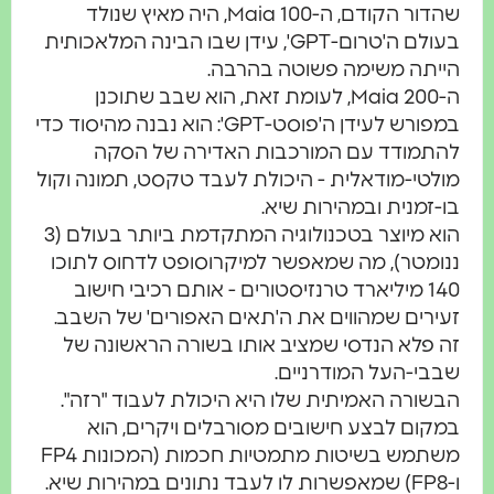
שהדור הקודם, ה-Maia 100, היה מאיץ שנולד
בעולם ה'טרום-GPT', עידן שבו הבינה המלאכותית
הייתה משימה פשוטה בהרבה.
ה-Maia 200, לעומת זאת, הוא שבב שתוכנן
במפורש לעידן ה'פוסט-GPT': הוא נבנה מהיסוד כדי
להתמודד עם המורכבות האדירה של הסקה
מולטי-מודאלית - היכולת לעבד טקסט, תמונה וקול
בו-זמנית ובמהירות שיא.
הוא מיוצר בטכנולוגיה המתקדמת ביותר בעולם (3
ננומטר), מה שמאפשר למיקרוסופט לדחוס לתוכו
140 מיליארד טרנזיסטורים - אותם רכיבי חישוב
זעירים שמהווים את ה'תאים האפורים' של השבב.
זה פלא הנדסי שמציב אותו בשורה הראשונה של
שבבי-העל המודרניים.
הבשורה האמיתית שלו היא היכולת לעבוד "רזה".
במקום לבצע חישובים מסורבלים ויקרים, הוא
משתמש בשיטות מתמטיות חכמות (המכונות FP4
ו-FP8) שמאפשרות לו לעבד נתונים במהירות שיא.