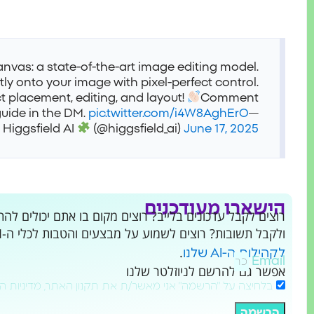
anvas: a state-of-the-art image editing model.
tly onto your image with pixel-perfect control.
t placement, editing, and layout!
Comment
guide in the DM.
pic.twitter.com/i4W8AghErO
—
Higgsfield AI
(@higgsfield_ai)
June 17, 2025
הישארו מעודכנים
ולקבל תשובות? רוצים לשמוע על מבצעים והטבות לכלי ה-AI שמשנים את העולם?
.
לקהילות ה-AI שלנו
Email
אפשר גם להרשם לניוזלטר שלנו
בלחיצה על "הרשמה" אני מאשר/ת את תקנון האתר, מדיניות ה
הרשמה