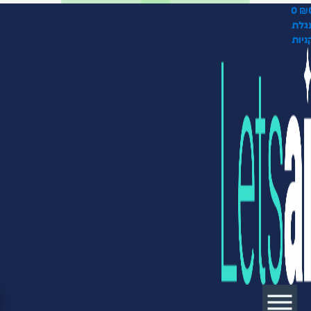
0
₪
גלת
ניות