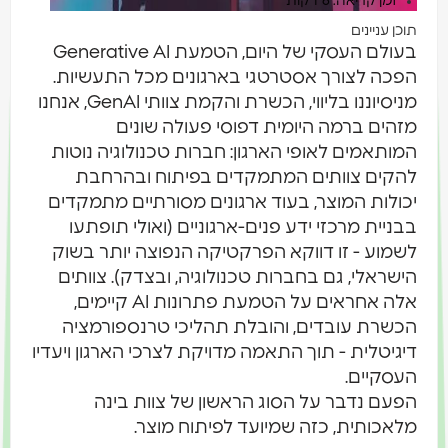
זמן קריאה: 6 דקות
תוכן עניינים
בעולם העסקי של היום, הטמעת Generative AI
הפכה לצורך אסטרטגי בארגונים מכל התעשיות.
מניסיוננו בליווי, הכשרת והקמת צוותי GenAI, אנחנו
מזהים ברמה היומית דפוסי פעולה שונים
המותאמים לאופי הארגון: חברות טכנולוגיה נוטות
להקים צוותים המתמקדים בפיתוח ובהרחבת
יכולות המוצר, בעוד ארגונים מסורתיים מתמקדים
בבניית מרכזי ידע פנים-ארגוניים (ואולי תופתעו
לשמוע - זו דווקא הפרקטיקה הנפוצה יותר בשוק
הישראלי, גם בחברות טכנולוגיה, ובצדק). צוותים
אלה אחראים על הטמעת פתרונות AI קיימים,
הכשרת עובדים, והובלת תהליכי טרנספורמציה
דיגיטלית - תוך התאמה מדויקת לצרכי הארגון ויעדיו
העסקיים.
הפעם נדבר על הסוג הראשון של צוות בינה
מלאכותית, כזה שמיועד לפיתוח מוצר.