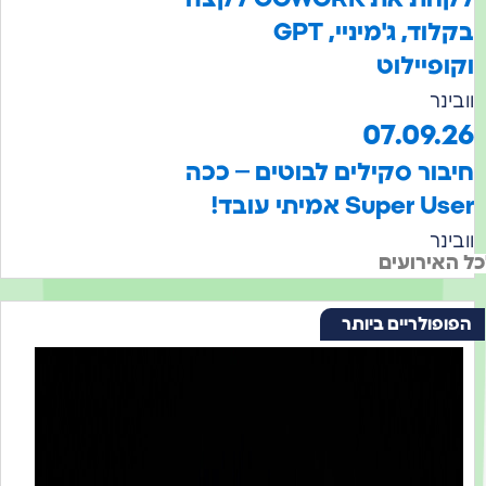
בקלוד, ג'מיניי, GPT
וקופיילוט
וובינר
07.09.26
חיבור סקילים לבוטים – ככה
Super User אמיתי עובד!
וובינר
כל האירועים
הפופולריים ביותר