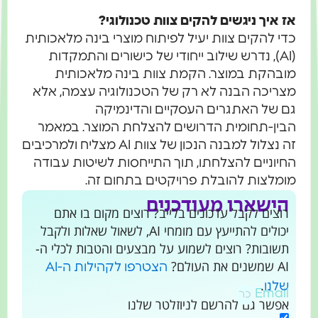
אז איך ניגשים להקים צוות טכנולוגי?
כדי להקים צוות יעיל לפיתוח מוצרי בינה מלאכותית
(AI), נדרש שילוב ייחודי של כישורים והתמקדות
מובהקת במוצר. הקמת צוות בינה מלאכותית
מצריכה הבנה לא רק של הטכנולוגיה עצמה, אלא
גם של האתגרים העסקיים והדינמיקה
הבין-תחומית הדרושים להצלחת המוצר. במאמר
זה נצלול למבנה הנכון של צוות AI מצליח ולמרכיבים
החיוניים להצלחתו, תוך התייחסות לשיטות עבודה
מומלצות להובלת פרויקטים בתחום זה.
הישארו מעודכנים
רוצים לקבל עדכונים בלייב? רוצים מקום בו אתם
יכולים להתייעץ עם מומחי AI, לשאול שאלות ולקבל
תשובות? רוצים לשמוע על מבצעים והטבות לכלי ה-
AI שמשנים את העולם?
הצטרפו לקהילות ה-AI
.
שלנו
Email
אפשר גם להרשם לניוזלטר שלנו