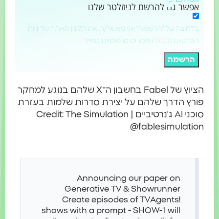
אפשר גם להרשם לניוזלטר שלנו
בלחיצה על "הרשמה" אני מאשר/ת את תקנון האתר, מדיניות
הפרטיות וקבלת מסרים פרסומיים במייל
הרשמה
הציוץ של Fabel בחשבון ה־X שלהם בנוגע למחקר
רץ הדרך שלהם על יצירת סדרות שלמות בעזרת
סוכני AI ג'נרטיביים | Credit: The Simulation
@fablesimulati
Announcing our paper on
Generative TV & Showrunner
Create episodes of TV
Agents!
shows with a prompt - SHOW-1 will