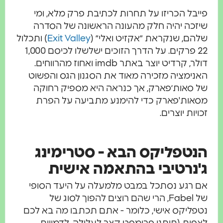
יבל הכריזו על תחרות לכתיבת פרק מלא, ומי
זכה יהיה חלק מהעונה הראשונה של הסדרה
הם, שנקראת ״אקזיט ואלי״ (
Exit Valley
) ותכלול
22 פרקים. על הדרך הזוכים ישלשלו לכיסם 1,000
דולר, קרדיט יוצר באתר imdb ואחוז מהרווחים.
נימציה מזכירה מאוד את הסגנון הגס והפשוט
 סאות׳פארק, אך כנראה היא מספיק רחוקה
אות'פארק כדי להימנע מתביעה על הפרת
ויות יוצרים.
נטפליקס הבא - סטרימינג
'נרטיבי בהתאמה אישית
 רגע נסתכל במבט מלמעלה על היעד הסופי
של Fabel, הרי שהם רוצים להפוך לסוג של
פליקס אישי, כלומר - אתם תכתבו מה בא לכם