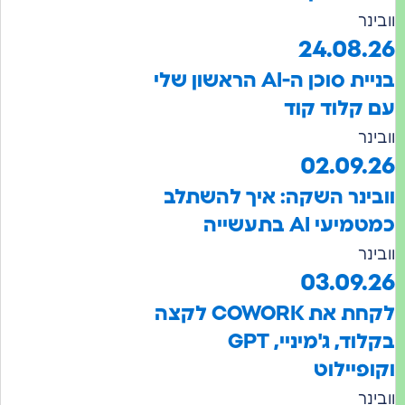
ר
24.08
בניית סוכן ה-AI הראשון שלי
קלוד קוד
ר
02.09
ינר השקה: איך להשתלב
י AI בתעשייה
ר
03.09
לקחת את COWORK לקצה
בקלוד, ג'מיניי, GPT
פיילוט
ר