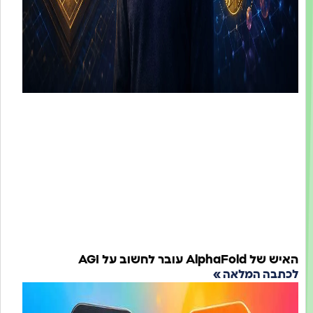
AlphaFo עובר לחשוב על AGI
בה המלאה »