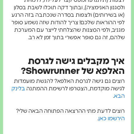
פות (תיתנו פרומפט קצר לעלילה, לדמויות
סגנון האנימציה), ובתוך דקה תוכלו לשבת בסלון
ו בשירותים) ולצפות בסדרה שנכתבה בזה הרגע
י ההוראות שלכם! צריך להודות שזה נשמע סופר
ניב, ולפי הסצנות שהצלחתי לייצר עם המערכת
הם, זה גם סופר אפשרי בתוך זמן לא רב.
יך מקבלים גישה לגרסת
לפא של Showrunner?
צים גם גישה לגרסת האלפא? להגשת מועמדות
ישה מוקדמת, הצטרפו לרשימת ההמתנה
בלינק
בא
.
צים לדעת מתי ההרצאה הפתוחה הבאה שלי?
רשמו כאן
.