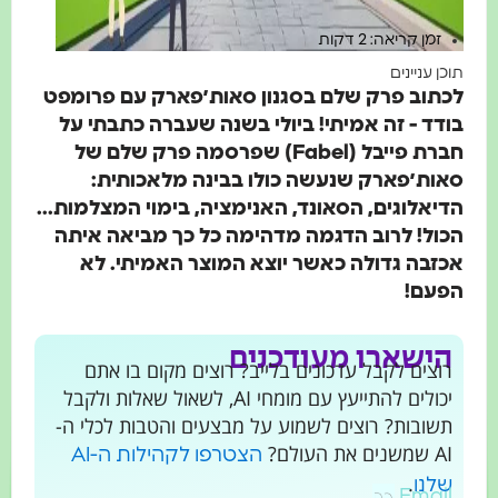
זמן קריאה: 2 דקות
כן עניינים
תוב פרק שלם בסגנון סאות׳פארק עם פרומפט
דד - זה אמיתי! ביולי בשנה שעברה כתבתי על
חברת פייבל (Fabel) שפרסמה פרק שלם של
ות׳פארק שנעשה כולו בבינה מלאכותית:
יאלוגים, הסאונד, האנימציה, בימוי המצלמות...
ול! לרוב הדגמה מדהימה כל כך מביאה איתה
זבה גדולה כאשר יוצא המוצר האמיתי. לא
פעם!
הישארו מעודכנים
רוצים לקבל עדכונים בלייב? רוצים מקום בו אתם
יכולים להתייעץ עם מומחי AI, לשאול שאלות ולקבל
תשובות? רוצים לשמוע על מבצעים והטבות לכלי ה-
AI שמשנים את העולם?
הצטרפו לקהילות ה-AI
.
שלנו
Email