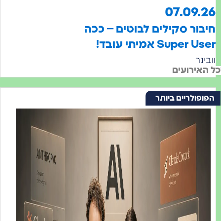
07.09
ור סקילים לבוטים – ככה
Supe אמיתי עובד!
ר
ירועים
ולריים ביותר