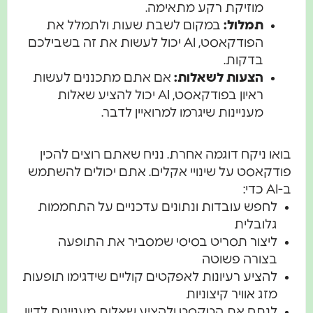
מוזיקת רקע מתאימה.
תמלול:
במקום לשבת שעות ולתמלל את
הפודקאסט, AI יכול לעשות את זה בשבילכם
בדקות.
הצעות לשאלות:
אם אתם מתכננים לעשות
ראיון בפודקאסט, AI יכול להציע שאלות
מעניינות שיגרמו למרואיין לדבר.
בואו ניקח דוגמה אחרת. נניח שאתם רוצים להכין
פודקאסט על שינויי אקלים. אתם יכולים להשתמש
ב-AI כדי:
לחפש עובדות ונתונים עדכניים על התחממות
גלובלית
ליצור תסריט בסיסי שמסביר את התופעה
בצורה פשוטה
להציע רעיונות לאפקטים קוליים שידגימו תופעות
מזג אוויר קיצוניות
לנתח את הטקסט ולהציע שאלות מעניינות לדיון