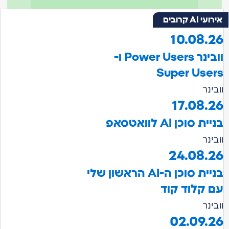
עי AI קרובים
10.08.2
וובינר Power Users ו-
Super User
בינר
17.08.2
ית סוכן AI לוואטסאפ
בינר
24.08.2
בניית סוכן ה-AI הראשון שלי
ם קלוד קוד
בינר
02.09.2