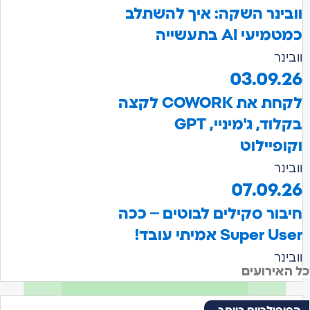
ובינר השקה: איך להשתלב
מיעי AI בתעשייה
בינר
03.09.2
לקחת את COWORK לקצה
בקלוד, ג'מיניי, GPT
ופיילוט
בינר
07.09.2
בור סקילים לבוטים – ככה
Super U אמיתי עובד!
בינר
האירועים