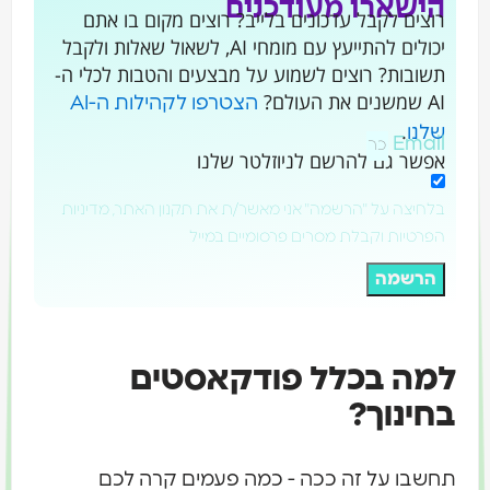
הישארו מעודכנים
רוצים לקבל עדכונים בלייב? רוצים מקום בו אתם
יכולים להתייעץ עם מומחי AI, לשאול שאלות ולקבל
תשובות? רוצים לשמוע על מבצעים והטבות לכלי ה-
AI שמשנים את העולם?
הצטרפו לקהילות ה-AI
.
שלנו
Email
אפשר גם להרשם לניוזלטר שלנו
בלחיצה על "הרשמה" אני מאשר/ת את תקנון האתר, מדיניות
הפרטיות וקבלת מסרים פרסומיים במייל
הרשמה
למה בכלל פודקאסטים
בחינוך?
תחשבו על זה ככה - כמה פעמים קרה לכם