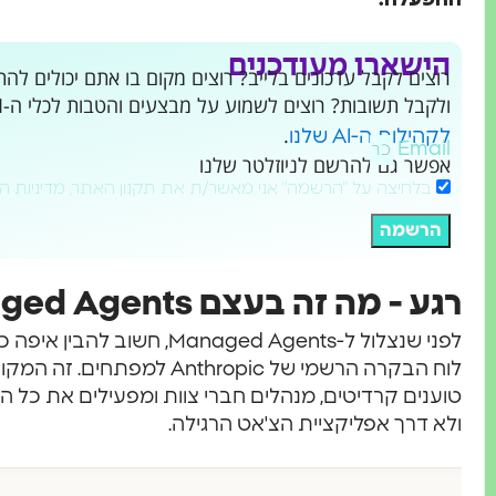
ההפעלה.
הישארו מעודכנים
ולקבל תשובות? רוצים לשמוע על מבצעים והטבות לכלי ה-AI שמשנים את העולם?
.
לקהילות ה-AI שלנו
Email
אפשר גם להרשם לניוזלטר שלנו
בלחיצה על "הרשמה" אני מאשר/ת את תקנון האתר, מדיניות ה
הרשמה
רגע - מה זה בעצם Claude Managed Agents?
לפני שנצלול ל-Managed Agents, חשוב להבין איפה כל זה יושב.
ולא דרך אפליקציית הצ'אט הרגילה.