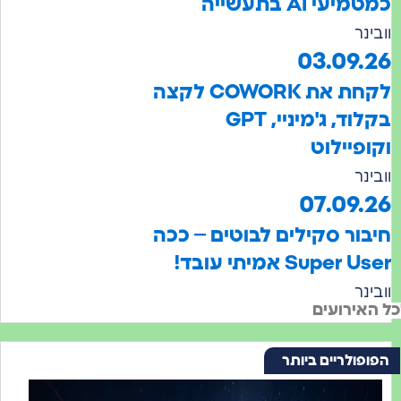
עי AI בתעשייה
נר
03.09.
לקחת את COWORK לקצה
בקלוד, ג'מיניי, GPT
פיילוט
נר
07.09.
בור סקילים לבוטים – ככה
Super  אמיתי עובד!
נר
אירועים
פולריים ביותר