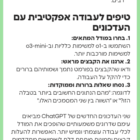
רבים.
יפים לעבודה אפקטיבית עם
עדכונים
בחרו במודל המתאים:
השתמשו ב-o1 למשימות כלליות וב-o3-mini
משימות מורכבות יותר.
ארגנו את הקבצים מראש:
דאו שהקבצים בפורמט נתמך ושמותיהם ברורים
די להקל על העבודה.
נסחו שאלות ברורות וממוקדות:
דוגמה: "מהם הנתונים החשובים ביותר בטבלה
זו?" או "השווה בין שני המסמכים האלו."
שני העדכונים החדשים של ChatGPT מביאים
ימם שדרוגים משמעותיים שהופכים את המודל
כלי עבודה עוצמתי וגמיש יותר. האפשרות להעלות
בצים ותמונות פותחת דלת לשימושים מתקדמים