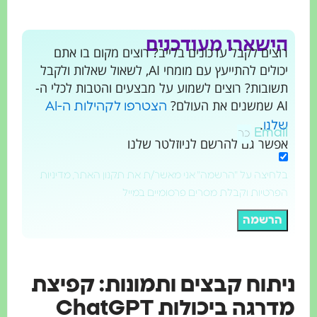
הישארו מעודכנים
רוצים לקבל עדכונים בלייב? רוצים מקום בו אתם
יכולים להתייעץ עם מומחי AI, לשאול שאלות ולקבל
תשובות? רוצים לשמוע על מבצעים והטבות לכלי ה-
AI שמשנים את העולם?
הצטרפו לקהילות ה-AI
.
שלנו
Email
אפשר גם להרשם לניוזלטר שלנו
בלחיצה על "הרשמה" אני מאשר/ת את תקנון האתר, מדיניות
הפרטיות וקבלת מסרים פרסומיים במייל
הרשמה
יתוח קבצים ותמונות: קפיצת
דרגה ביכולות ChatGPT