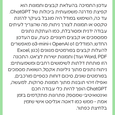
דכון התמיכה בהעלאת קבצים ותמונות הוא
קפיצת מדרגה משמעותית ביכולות של ChatGPT.
ד כה, השימוש במודל היה מוגבל בעיקר להזנת
קסט או תמונות לצורך ניתוח, מה שהצריך לעיתים
בודה ידנית ומסורבלת, כמו העתקת נתונים
מסמכים או קבצים חיצוניים. כעת, עם העדכון
החדש, המודלים OpenAI o1 ו-o3-mini מאפשרים
להעלות קבצים בפורמטים מגוונים (כגון Excel,
Word, PDF ועוד) ותמונות ישירות לצ'אט. התכונה
זו פותחת דלתות לשימושים רחבים ומשמעותיים:
יתוח נתונים מתוך גיליונות אקסל, השוואת מסמכים
פורמטים שונים, סיכום דוחות כספיים מורכבים,
אפילו זיהוי תובנות מתוך תמונות סרוקות. למעשה,
ChatGPT הופך להיות כלי עבודה חכם
אינטואיטיבי שמספק פתרונות מתקדמים בזמן
מת - ממש כמו דאטה אנליסט אישי שזמין
לחיצת כפתור.