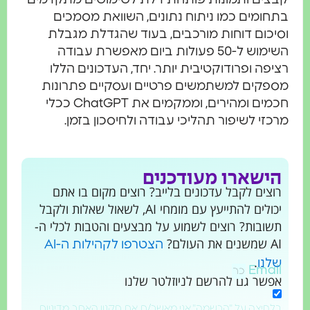
תחומים כמו ניתוח נתונים, השוואת מסמכים
סיכום דוחות מורכבים, בעוד שהגדלת מגבלת
השימוש ל-50 פעולות ביום מאפשרת עבודה
ציפה ופרודוקטיבית יותר. יחד, העדכונים הללו
ספקים למשתמשים פרטיים ועסקיים פתרונות
חכמים ומהירים, וממקמים את ChatGPT ככלי
רכזי לשיפור תהליכי עבודה ולחיסכון בזמן.
הישארו מעודכנים
רוצים לקבל עדכונים בלייב? רוצים מקום בו אתם
יכולים להתייעץ עם מומחי AI, לשאול שאלות ולקבל
תשובות? רוצים לשמוע על מבצעים והטבות לכלי ה-
AI שמשנים את העולם?
הצטרפו לקהילות ה-AI
.
שלנו
Email
אפשר גם להרשם לניוזלטר שלנו
בלחיצה על "הרשמה" אני מאשר/ת את תקנון האתר, מדיניות