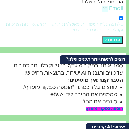
שמו לניוזלטר שלנו!
Ema
חיצה על "הרשמה" אני מאשר/ת את תקנון האתר, מדיניות הפרטיות
בלת מסרים פרסומיים במייל
רשמה
ים לראות יותר תכנים שלנו?
נו אותנו כמקור מועדף בגוגל וקבלו יותר כתבות,
נים ותובנות AI ישירות בתוצאות החיפוש!
בר קצר איך מוסיפים:
לוחצים על הכפתור "הוספה כמקור מועדף".
מסמנים את התיבה ליד Let’s AI.
סוגרים את החלון.
ספה כמקור מועדף
AI קרובים