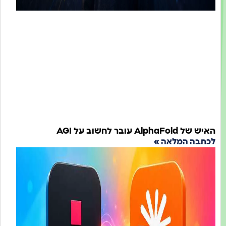
ל AlphaFold עובר לחשוב על AGI
תבה המלאה »