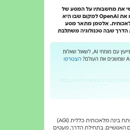
וג אישי את מחשבותיו על המסע של
החברה מאז הקמתה, על האתגרים וההצלחות שהובילו את OpenAI למקום שבו היא
מלאכותית. אלטמן מתאר מסע
 הדרך שבה טכנולוגיה משתלבת
רוצים לקבל עדכונים בלייב? רוצים מקום בו אתם יכולים להתייעץ עם מומחי AI, לשאול שאלות
הצטרפו
פרטיות וקבלת מסרים פרסומיים במייל
לפני כמעט עשור, OpenAI נוסדה מתוך חזון שאפתני: לפתח בינה מלאכותית כללית (AGI)
 האנושיים. בתחילת הדרך, מעטים