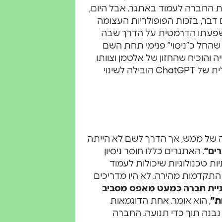
ת החברה לעמוד באתגר. אבל היום,
ChatGPT, OpenAI הפכה לשם דבר, בזכות הפופולריות העצומה
השפעתו הדרמטית על הדרך שבה
 שהחל כ”ניסוי” פנימי תחת השם
טין את התעשייה והוכיח שהחזון של אלטמן וצוותו
היה לא רק שאפתני אלא גם מציאותי. ההצלחה הפנומנלית של ChatGPT הובילה לשינוי
ר 2022 הובילה למהפכה של ממש, אך הדרך לשם לא הייתה
רים”
. האתגרים כללו חוסר ניסיון
ת טכנולוגיות שיכולות לעמוד
התקדמות מהירה. לא היו מדריכים
ניית חברה כמעט מאפס מסביב
ת”
, הוא אומר. אחת הדוגמאות
בנה תוך כדי תנועה. החברה