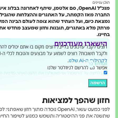
תוכן עניינים
מנכ"ל OpenAI, סם אלטמן, שיתף לאחרונה בבל
נמצאת כיום, ועל העתיד שהוא צופה לעולם הבינה ה
מרתק מלא באתגרים, תובנות וחזון שמעצב מחדש את
בחיינו.
הישארו מעודכנים
ולקבל תשובות? רוצים לשמוע על מבצעים והטבות לכלי ה-AI שמשנים את העולם?
.
לקהילות ה-AI שלנו
Email
אפשר גם להרשם לניוזלטר שלנו
בלחיצה על "הרשמה" אני מאשר/ת את תקנון האתר, מדיניות ה
הרשמה
חזון שהפך למציאות
שתשנה את פני ההיסטוריה ותשמש כמנוע לשיפור החיים