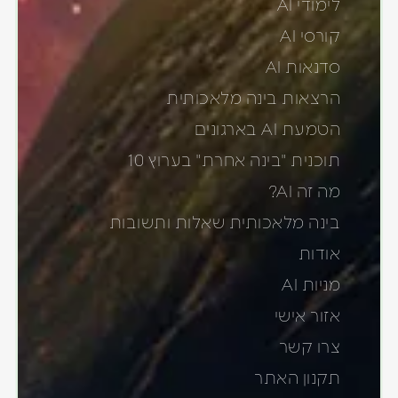
לימודי AI
קורסי AI
סדנאות AI
הרצאות בינה מלאכותית
הטמעת AI בארגונים
תוכנית "בינה אחרת" בערוץ 10
מה זה AI?
בינה מלאכותית שאלות ותשובות
אודות
מניות AI
אזור אישי
צרו קשר
תקנון האתר