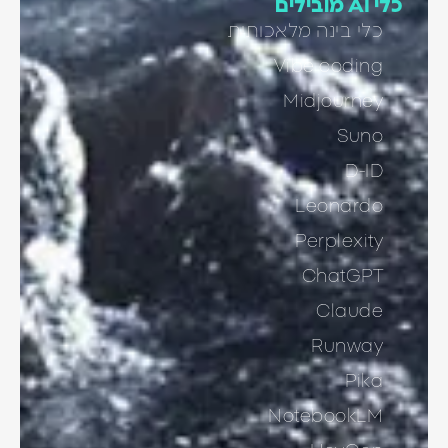
כלי AI מובילים
כלי בינה מלאכותית
Vibe coding
Midjourney
Suno
D-ID
Leonardo
Perplexity
ChatGPT
Claude
Runway
Pika
NotebookLM