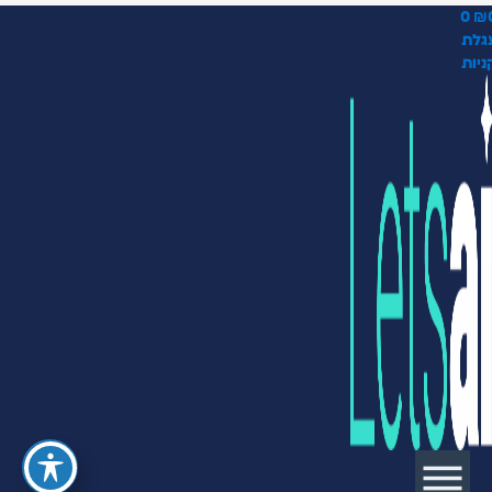
0
₪
גלת
ניות