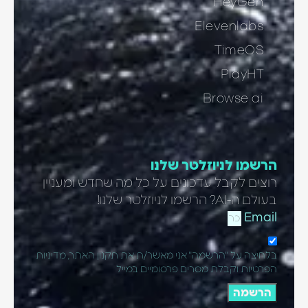
HeyGen
Elevenlabs
TimeOS
PlayHT
Browse ai
הרשמו לניוזלטר שלנו
רוצים לקבל עדכונים על כל מה שחדש ומעניין
בעולם ה-AI? הרשמו לניוזלטר שלנו!
Email
בלחיצה על "הרשמה" אני מאשר/ת את תקנון האתר, מדיניות
הפרטיות וקבלת מסרים פרסומיים במייל
הרשמה