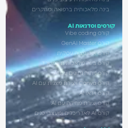
בינה מלאכותית ברפואה ומחקרים
קורסים וסדנאות AI
קורס Vibe coding
קורס GenAI Master
קורס אוטומציה עסקית
קורס בינה מלאכותית במשרד
קורס ניתוח נתונים עם AI
קורס Canva ויצירת מצגות עם AI
קורס וידאו AI
קורס יצירת מוזיקה עם AI
קורס AI לאדריכלים ומעצבי פנים