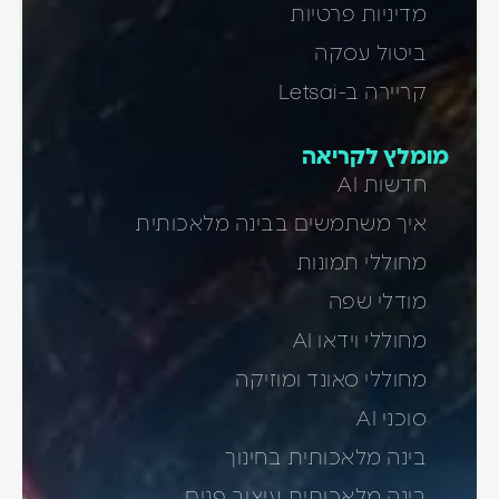
מדיניות פרטיות
ביטול עסקה
קריירה ב-Letsai
מומלץ לקריאה
חדשות AI
איך משתמשים בבינה מלאכותית
מחוללי תמונות
מודלי שפה
מחוללי וידאו AI
מחוללי סאונד ומוזיקה
סוכני AI
בינה מלאכותית בחינוך
בינה מלאכותית עיצוב פנים