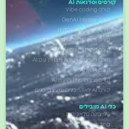
קורסים וסדנאות AI
קורס Vibe coding
קורס GenAI Master
קורס אוטומציה עסקית
קורס בינה מלאכותית במשרד
קורס ניתוח נתונים עם AI
קורס Canva ויצירת מצגות עם AI
קורס וידאו AI
קורס יצירת מוזיקה עם AI
קורס AI לאדריכלים ומעצבי פנים
כלי AI מובילים
כלי בינה מלאכותית
Vibe coding