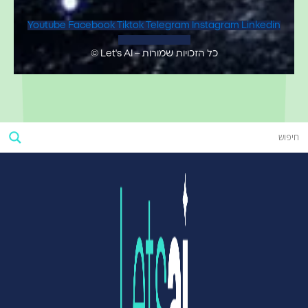
Youtube
Facebook
Tiktok
Telegram
Instagram
Linkedin
Map-marker-alt
כל הזכויות שמורות – Let's AI ©