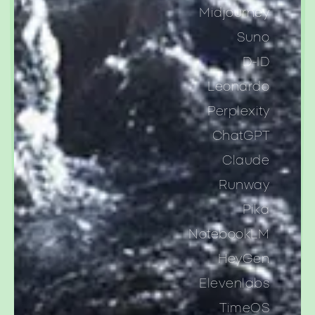
Midjourney
Suno
D-ID
Leonardo
Perplexity
ChatGPT
Claude
Runway
Pika
NotebookLM
HeyGen
Elevenlabs
TimeOS