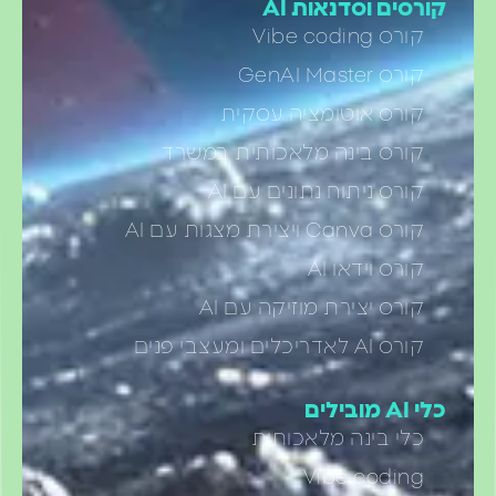
קורסים וסדנאות AI
קורס Vibe coding
קורס GenAI Master
קורס אוטומציה עסקית
קורס בינה מלאכותית במשרד
קורס ניתוח נתונים עם AI
קורס Canva ויצירת מצגות עם AI
קורס וידאו AI
קורס יצירת מוזיקה עם AI
קורס AI לאדריכלים ומעצבי פנים
כלי AI מובילים
כלי בינה מלאכותית
Vibe coding