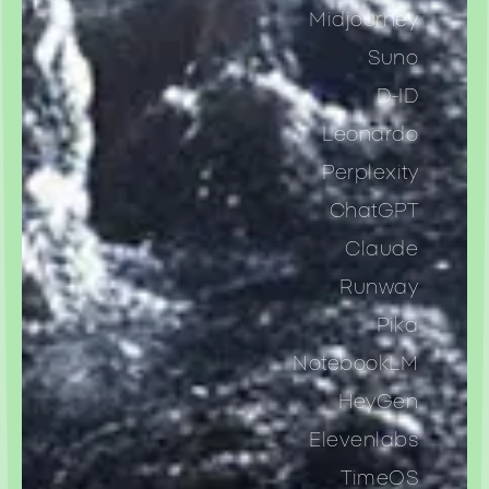
Midjourney
Suno
D-ID
Leonardo
Perplexity
ChatGPT
Claude
Runway
Pika
NotebookLM
HeyGen
Elevenlabs
TimeOS