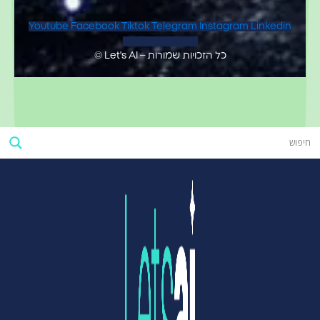
Youtube
Facebook
Tiktok
Telegram
Instagram
Linkedin
Map-marker-alt
כל הזכויות שמורות – Let's AI ©