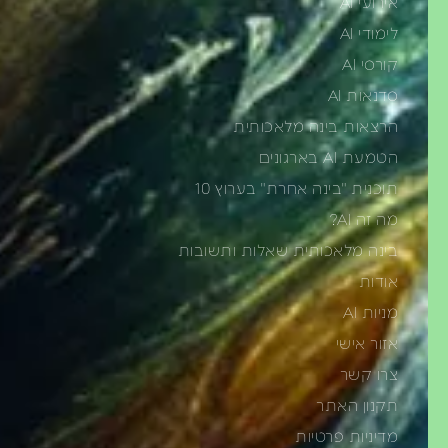
אירועי AI
לימודי AI
קורסי AI
סדנאות AI
הרצאות בינה מלאכותית
הטמעת AI בארגונים
תוכנית "בינה אחרת" בערוץ 10
מה זה AI?
בינה מלאכותית שאלות ותשובות
אודות
מניות AI
אזור אישי
צרו קשר
תקנון האתר
מדיניות פרטיות