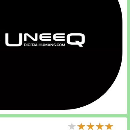
★
★
★
★
★