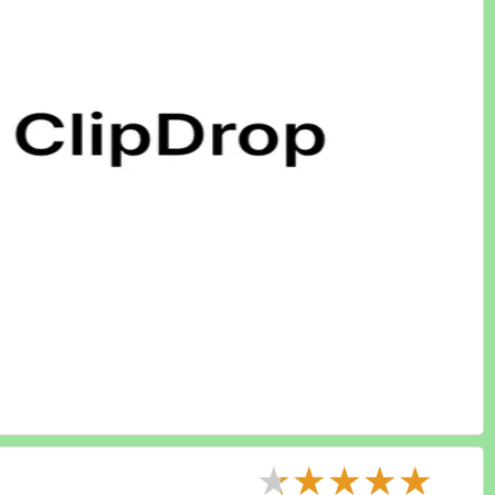
★
★
★
★
★