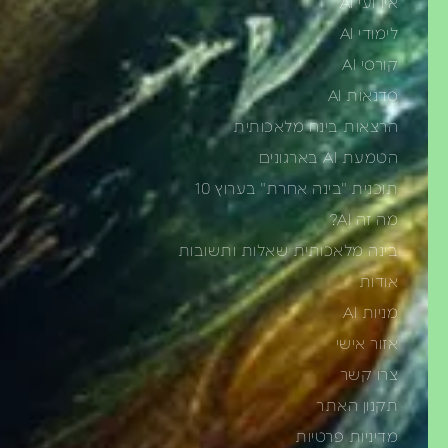
אירועי AI
לימודי AI
קורסי AI
סדנאות AI
הרצאות בינה מלאכותית
הטמעת AI בארגונים
תוכנית "בינה אחרת" בערוץ 10
מה זה AI?
בינה מלאכותית שאלות ותשובות
אודות
מניות AI
אזור אישי
צרו קשר
תקנון האתר
מדיניות פרטיות