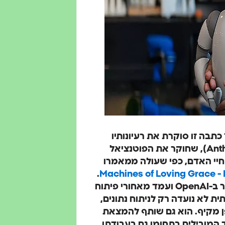
תבה זו סוקרת את רעיונותיו
המעמיקים של דריו אמודאי, מנכ"ל אנטרופיק (Anthropic), שחוקר את הפוטנציאל
חיי האדם, כפי שעולה ממאמרו
.
Machines of Loving Grace - 
אמודאי, שבקריירה הענפה שלו כיהן כסגן נשיא למחקר ב-OpenAI ועמד מאחורי פיתוח
הבינה המלאכותית לא נועדה רק לניתוח נתונים,
ן מקיף. הוא גם שותף להמצאת
 המובילים בתחומו גם בעבודתו