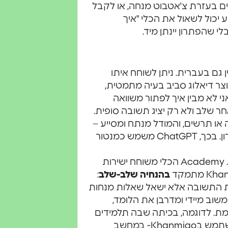
ים בעזרת צ'אטבוט מנחה, או לקבל
 יכול לשאול את הכלי "איך
י שהפתרון יינתן מיד.
שיח רב-עוצמה מבית ,OpenAI זמין גם בעברית. ניתן לשוחח איתו
וצר דיאלוג סביב בעיה מתמטית,
אני לא מבין איך לפתור משוואה
או תרשים, והמודל מנתח ומסייע –
ניתן לכוון מצלמה לתרגיל מספר ולשמוע הנחייה לפתרון. בכך, ChatGPT משמש כמנטור
– עוזר לימודי מבוסס GPT מטעם Academy .Khan הכלי משוחח ישירות
בהנחיה שלב-שלב
:
Khanmig לא יגלה מיד את התשובה אלא ישאל שאלות מנחות
שוב מיידי ומדרבן את הלומד,
מת. לדוגמה, בכיתה שבה תלמידים
עובדים באופן עצמאי, מורה יכול לאפשר לחלקם להשתמש בKhanmigo- במחשב