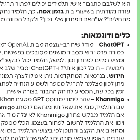
הוא לשלבם כתגבור אישי: תלמידים יכולים לפתור תרגיל
עזרה נקודתית בשיעורי בית
בזמן אמת.
כך, תלמיד נתקע
מתחילים"? או "האם הפתרון שלי נכון"? ולקבל הכוונה מבל
כלים ודוגמאות:
ChatGPT
– מודל 
כמורה פרטי: הוא מסביר מושגים מסובכים בפשטות, י
ומציע רמזים לפתרון נכון . למשל, תלמיד יכול לבקש: "
ריבועית – תוכל לכוון אותי"? ו-ChatGPT יסביר שלב אחר שלב ולא רק יציג תשובה סופית.
חידוש
: בגרסאות המתקדמות ניתן אפילו לצרף תמונה 
זמין בכל עת, המסייע לחיזוק ההבנה בצורה אישית.
Khanmigo
עם התלמיד, מבין את שאלותיו ומותאם לרמתו. Khanmigo מתמקד
אם תלמיד מבקש פתרון, o
ויכוון את התלמיד לחשוב ולפתור בעצמו. הכלי מספק מ
ומתאים את הקצב והתוכן לפי ביצועי התלמיד בזמן א