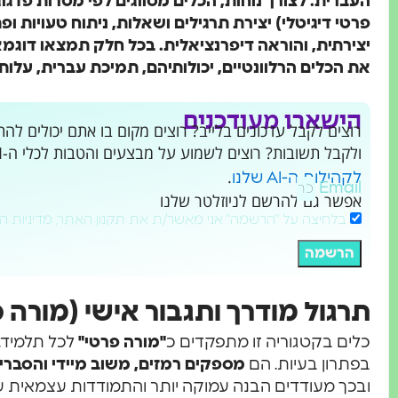
העברית. לצורך נוחות, הכלים מסווגים לפי מטרות פדגוג
פרטי דיגיטלי) יצירת תרגילים ושאלות, ניתוח טעויות ו
יצירתית, והוראה דיפרנציאלית. בכל חלק תמצאו דוגמ
את הכלים הרלוונטיים, יכולותיהם, תמיכת עברית, עלות
הישארו מעודכנים
ולקבל תשובות? רוצים לשמוע על מבצעים והטבות לכלי ה-AI שמשנים את העולם?
.
לקהילות ה-AI שלנו
Email
אפשר גם להרשם לניוזלטר שלנו
בלחיצה על "הרשמה" אני מאשר/ת את תקנון האתר, מדיניות ה
הרשמה
תרגול מודרך ותגבור אישי (מורה פ
כלים בקטגוריה זו מתפקדים כ
"מורה פרטי"
לכל תלמיד,
בפתרון בעיות. הם
מספקים רמזים, משוב מיידי והסברי
ובכך מעודדים הבנה עמוקה יותר והתמודדות עצמאית עם